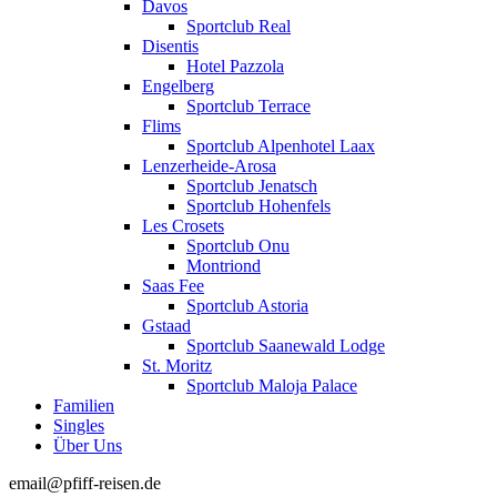
Davos
Sportclub Real
Disentis
Hotel Pazzola
Engelberg
Sportclub Terrace
Flims
Sportclub Alpenhotel Laax
Lenzerheide-Arosa
Sportclub Jenatsch
Sportclub Hohenfels
Les Crosets
Sportclub Onu
Montriond
Saas Fee
Sportclub Astoria
Gstaad
Sportclub Saanewald Lodge
St. Moritz
Sportclub Maloja Palace
Familien
Singles
Über Uns
email@pfiff-reisen.de