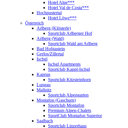
Hotel Alpe***
Hotel Val de Costa***
Hochpustertal
Hotel Löwe***
Österreich
Arlberg (Klösterle)
Sportclub Arlberger Hof
Arlberg (Wald)
Sportclub Wald am Arlberg
Bad Hofgastein
Gerlos/Zillertal
Ischgl
Ischgl Apartments
Sportclub Kappl-Ischgl
Kaprun
Sportclub Kitzsteinhorn
Lungau
Mallnitz
Sportclub Alpengarten
Montafon (Gaschurn)
Sportclub Montafon
Premium Alpen-Chalets
SportClub Montafon Superior
Saalbach
Sportclub Linzerhaus