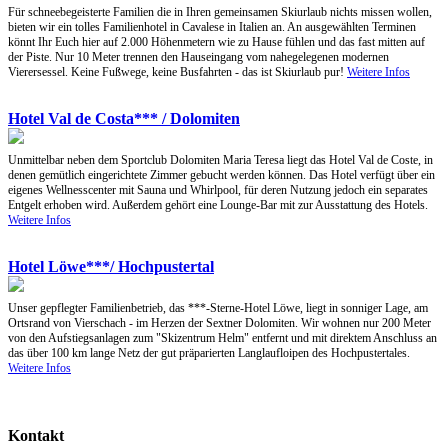
Für schneebegeisterte Familien die in Ihren gemeinsamen Skiurlaub nichts missen wollen,
bieten wir ein tolles Familienhotel in Cavalese in Italien an. An ausgewählten Terminen
könnt Ihr Euch hier auf 2.000 Höhenmetern wie zu Hause fühlen und das fast mitten auf
der Piste. Nur 10 Meter trennen den Hauseingang vom nahegelegenen modernen
Vierersessel. Keine Fußwege, keine Busfahrten - das ist Skiurlaub pur!
Weitere Infos
Hotel Val de Costa*** / Dolomiten
Unmittelbar neben dem Sportclub Dolomiten Maria Teresa liegt das Hotel Val de Coste, in
denen gemütlich eingerichtete Zimmer gebucht werden können. Das Hotel verfügt über ein
eigenes Wellnesscenter mit Sauna und Whirlpool, für deren Nutzung jedoch ein separates
Entgelt erhoben wird. Außerdem gehört eine Lounge-Bar mit zur Ausstattung des Hotels.
Weitere Infos
Hotel Löwe***/ Hochpustertal
Unser gepflegter Familienbetrieb, das ***-Sterne-Hotel Löwe, liegt in sonniger Lage, am
Ortsrand von Vierschach - im Herzen der Sextner Dolomiten. Wir wohnen nur 200 Meter
von den Aufstiegsanlagen zum "Skizentrum Helm" entfernt und mit direktem Anschluss an
das über 100 km lange Netz der gut präparierten Langlaufloipen des Hochpustertales.
Weitere Infos
Kontakt