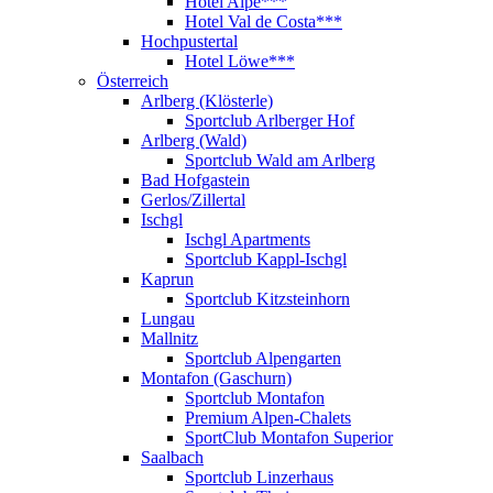
Hotel Alpe***
Hotel Val de Costa***
Hochpustertal
Hotel Löwe***
Österreich
Arlberg (Klösterle)
Sportclub Arlberger Hof
Arlberg (Wald)
Sportclub Wald am Arlberg
Bad Hofgastein
Gerlos/Zillertal
Ischgl
Ischgl Apartments
Sportclub Kappl-Ischgl
Kaprun
Sportclub Kitzsteinhorn
Lungau
Mallnitz
Sportclub Alpengarten
Montafon (Gaschurn)
Sportclub Montafon
Premium Alpen-Chalets
SportClub Montafon Superior
Saalbach
Sportclub Linzerhaus