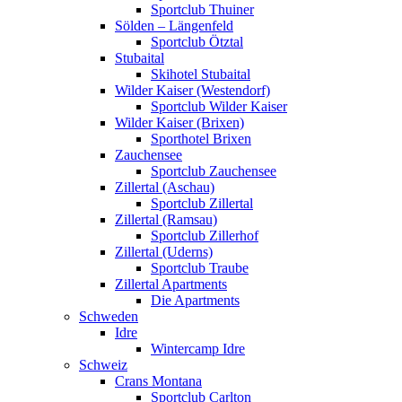
Sportclub Thuiner
Sölden – Längenfeld
Sportclub Ötztal
Stubaital
Skihotel Stubaital
Wilder Kaiser (Westendorf)
Sportclub Wilder Kaiser
Wilder Kaiser (Brixen)
Sporthotel Brixen
Zauchensee
Sportclub Zauchensee
Zillertal (Aschau)
Sportclub Zillertal
Zillertal (Ramsau)
Sportclub Zillerhof
Zillertal (Uderns)
Sportclub Traube
Zillertal Apartments
Die Apartments
Schweden
Idre
Wintercamp Idre
Schweiz
Crans Montana
Sportclub Carlton