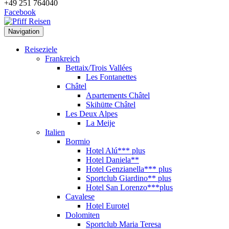
+49 251 764040
Facebook
Navigation
Reiseziele
Frankreich
Bettaix/Trois Vallées
Les Fontanettes
Châtel
Apartements Châtel
Skihütte Châtel
Les Deux Alpes
La Meije
Italien
Bormio
Hotel Alú*** plus
Hotel Daniela**
Hotel Genzianella*** plus
Sportclub Giardino** plus
Hotel San Lorenzo***plus
Cavalese
Hotel Eurotel
Dolomiten
Sportclub Maria Teresa