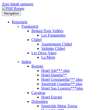
Zum Inhalt springen
Navigation
Reiseziele
Frankreich
Bettaix/Trois Vallées
Les Fontanettes
Châtel
Apartements Châtel
Skihütte Châtel
Les Deux Alpes
La Meije
Italien
Bormio
Hotel Alú*** plus
Hotel Daniela**
Hotel Genzianella*** plus
Sportclub Giardino** plus
Hotel San Lorenzo***plus
Cavalese
Hotel Eurotel
Dolomiten
Sportclub Maria Teresa