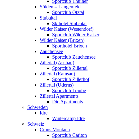
Sportclub Thuiner
Sölden – Längenfeld
Sportclub Ötztal
Stubaital
Skihotel Stubaital
Wilder Kaiser (Westendorf)
Sportclub Wilder Kaiser
Wilder Kaiser (Brixen)
Sporthotel Brixen
Zauchensee
Sportclub Zauchensee
Zillertal (Aschau)
Sportclub Zillertal
Zillertal (Ramsau)
Sportclub Zillerhof
Zillertal (Uderns)
Sportclub Traube
Zillertal Apartments
Die Apartments
Schweden
Idre
Wintercamp Idre
Schweiz
Crans Montana
Sportclub Carlton