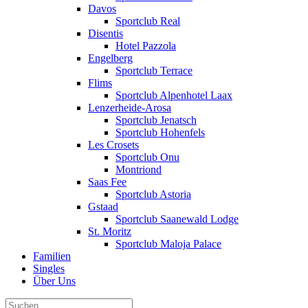
Davos
Sportclub Real
Disentis
Hotel Pazzola
Engelberg
Sportclub Terrace
Flims
Sportclub Alpenhotel Laax
Lenzerheide-Arosa
Sportclub Jenatsch
Sportclub Hohenfels
Les Crosets
Sportclub Onu
Montriond
Saas Fee
Sportclub Astoria
Gstaad
Sportclub Saanewald Lodge
St. Moritz
Sportclub Maloja Palace
Familien
Singles
Über Uns