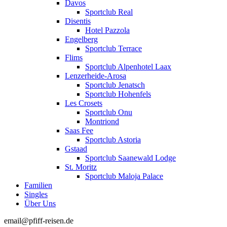
Davos
Sportclub Real
Disentis
Hotel Pazzola
Engelberg
Sportclub Terrace
Flims
Sportclub Alpenhotel Laax
Lenzerheide-Arosa
Sportclub Jenatsch
Sportclub Hohenfels
Les Crosets
Sportclub Onu
Montriond
Saas Fee
Sportclub Astoria
Gstaad
Sportclub Saanewald Lodge
St. Moritz
Sportclub Maloja Palace
Familien
Singles
Über Uns
email@pfiff-reisen.de