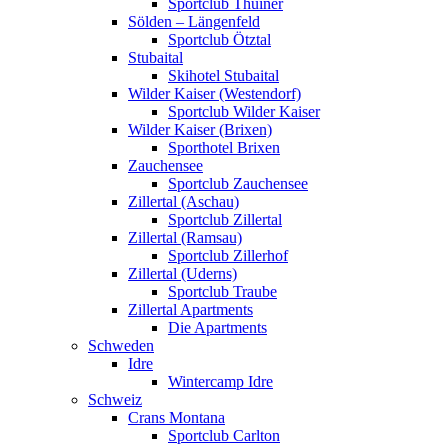
Sportclub Thuiner
Sölden – Längenfeld
Sportclub Ötztal
Stubaital
Skihotel Stubaital
Wilder Kaiser (Westendorf)
Sportclub Wilder Kaiser
Wilder Kaiser (Brixen)
Sporthotel Brixen
Zauchensee
Sportclub Zauchensee
Zillertal (Aschau)
Sportclub Zillertal
Zillertal (Ramsau)
Sportclub Zillerhof
Zillertal (Uderns)
Sportclub Traube
Zillertal Apartments
Die Apartments
Schweden
Idre
Wintercamp Idre
Schweiz
Crans Montana
Sportclub Carlton