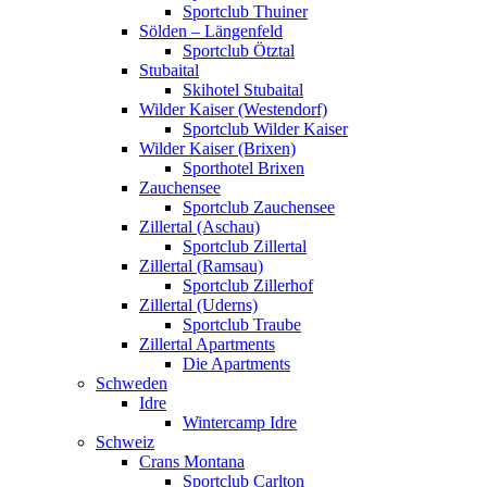
Sportclub Thuiner
Sölden – Längenfeld
Sportclub Ötztal
Stubaital
Skihotel Stubaital
Wilder Kaiser (Westendorf)
Sportclub Wilder Kaiser
Wilder Kaiser (Brixen)
Sporthotel Brixen
Zauchensee
Sportclub Zauchensee
Zillertal (Aschau)
Sportclub Zillertal
Zillertal (Ramsau)
Sportclub Zillerhof
Zillertal (Uderns)
Sportclub Traube
Zillertal Apartments
Die Apartments
Schweden
Idre
Wintercamp Idre
Schweiz
Crans Montana
Sportclub Carlton