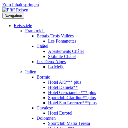
Zum Inhalt springen
Navigation
Reiseziele
Frankreich
Bettaix/Trois Vallées
Les Fontanettes
Châtel
Apartements Châtel
Skihütte Châtel
Les Deux Alpes
La Meije
Italien
Bormio
Hotel Alú*** plus
Hotel Daniela**
Hotel Genzianella*** plus
Sportclub Giardino** plus
Hotel San Lorenzo***plus
Cavalese
Hotel Eurotel
Dolomiten
Sportclub Maria Teresa