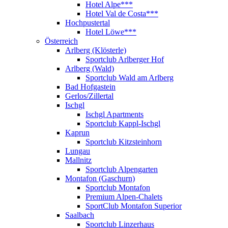
Hotel Alpe***
Hotel Val de Costa***
Hochpustertal
Hotel Löwe***
Österreich
Arlberg (Klösterle)
Sportclub Arlberger Hof
Arlberg (Wald)
Sportclub Wald am Arlberg
Bad Hofgastein
Gerlos/Zillertal
Ischgl
Ischgl Apartments
Sportclub Kappl-Ischgl
Kaprun
Sportclub Kitzsteinhorn
Lungau
Mallnitz
Sportclub Alpengarten
Montafon (Gaschurn)
Sportclub Montafon
Premium Alpen-Chalets
SportClub Montafon Superior
Saalbach
Sportclub Linzerhaus