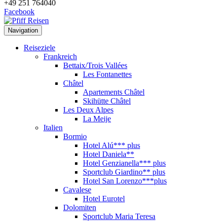
+49 251 764040
Facebook
Navigation
Reiseziele
Frankreich
Bettaix/Trois Vallées
Les Fontanettes
Châtel
Apartements Châtel
Skihütte Châtel
Les Deux Alpes
La Meije
Italien
Bormio
Hotel Alú*** plus
Hotel Daniela**
Hotel Genzianella*** plus
Sportclub Giardino** plus
Hotel San Lorenzo***plus
Cavalese
Hotel Eurotel
Dolomiten
Sportclub Maria Teresa