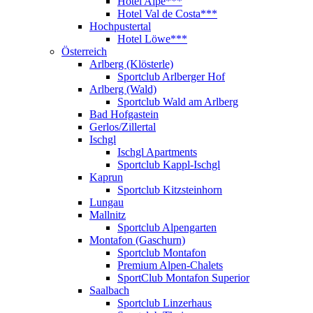
Hotel Alpe***
Hotel Val de Costa***
Hochpustertal
Hotel Löwe***
Österreich
Arlberg (Klösterle)
Sportclub Arlberger Hof
Arlberg (Wald)
Sportclub Wald am Arlberg
Bad Hofgastein
Gerlos/Zillertal
Ischgl
Ischgl Apartments
Sportclub Kappl-Ischgl
Kaprun
Sportclub Kitzsteinhorn
Lungau
Mallnitz
Sportclub Alpengarten
Montafon (Gaschurn)
Sportclub Montafon
Premium Alpen-Chalets
SportClub Montafon Superior
Saalbach
Sportclub Linzerhaus