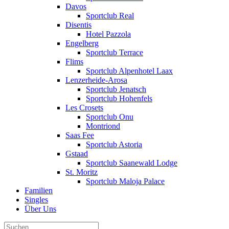
Davos
Sportclub Real
Disentis
Hotel Pazzola
Engelberg
Sportclub Terrace
Flims
Sportclub Alpenhotel Laax
Lenzerheide-Arosa
Sportclub Jenatsch
Sportclub Hohenfels
Les Crosets
Sportclub Onu
Montriond
Saas Fee
Sportclub Astoria
Gstaad
Sportclub Saanewald Lodge
St. Moritz
Sportclub Maloja Palace
Familien
Singles
Über Uns