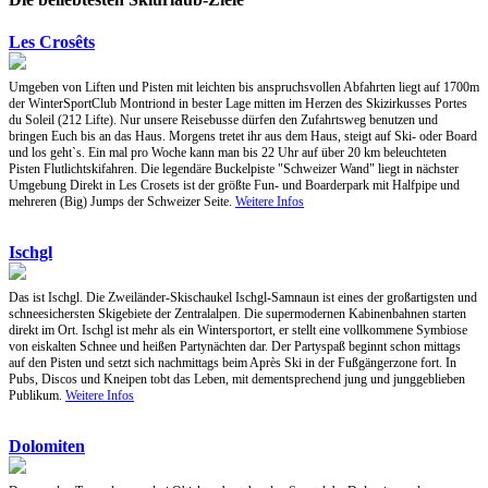
Les Crosêts
Umgeben von Liften und Pisten mit leichten bis anspruchsvollen Abfahrten liegt auf 1700m
der WinterSportClub Montriond in bester Lage mitten im Herzen des Skizirkusses Portes
du Soleil (212 Lifte). Nur unsere Reisebusse dürfen den Zufahrtsweg benutzen und
bringen Euch bis an das Haus. Morgens tretet ihr aus dem Haus, steigt auf Ski- oder Board
und los geht`s. Ein mal pro Woche kann man bis 22 Uhr auf über 20 km beleuchteten
Pisten Flutlichtskifahren. Die legendäre Buckelpiste "Schweizer Wand" liegt in nächster
Umgebung Direkt in Les Crosets ist der größte Fun- und Boarderpark mit Halfpipe und
mehreren (Big) Jumps der Schweizer Seite.
Weitere Infos
Ischgl
Das ist Ischgl. Die Zweiländer-Skischaukel Ischgl-Samnaun ist eines der großartigsten und
schneesichersten Skigebiete der Zentralalpen. Die supermodernen Kabinenbahnen starten
direkt im Ort. Ischgl ist mehr als ein Wintersportort, er stellt eine vollkommene Symbiose
von eiskalten Schnee und heißen Partynächten dar. Der Partyspaß beginnt schon mittags
auf den Pisten und setzt sich nachmittags beim Après Ski in der Fußgängerzone fort. In
Pubs, Discos und Kneipen tobt das Leben, mit dementsprechend jung und junggeblieben
Publikum.
Weitere Infos
Dolomiten