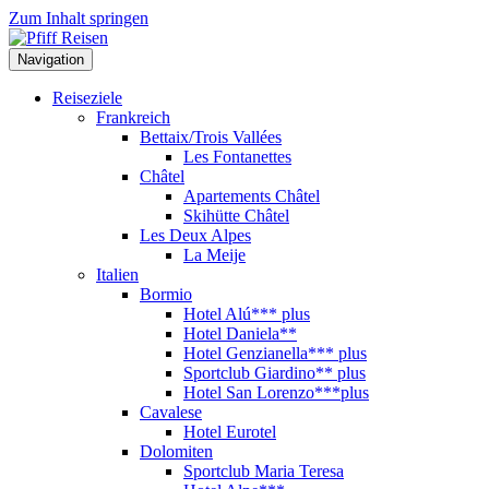
Zum Inhalt springen
Navigation
Reiseziele
Frankreich
Bettaix/Trois Vallées
Les Fontanettes
Châtel
Apartements Châtel
Skihütte Châtel
Les Deux Alpes
La Meije
Italien
Bormio
Hotel Alú*** plus
Hotel Daniela**
Hotel Genzianella*** plus
Sportclub Giardino** plus
Hotel San Lorenzo***plus
Cavalese
Hotel Eurotel
Dolomiten
Sportclub Maria Teresa