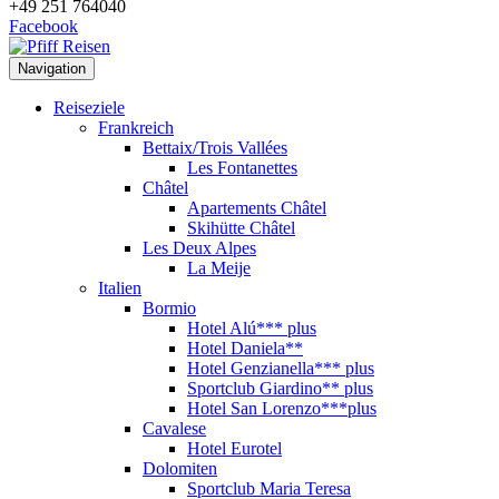
+49 251 764040
Facebook
Navigation
Reiseziele
Frankreich
Bettaix/Trois Vallées
Les Fontanettes
Châtel
Apartements Châtel
Skihütte Châtel
Les Deux Alpes
La Meije
Italien
Bormio
Hotel Alú*** plus
Hotel Daniela**
Hotel Genzianella*** plus
Sportclub Giardino** plus
Hotel San Lorenzo***plus
Cavalese
Hotel Eurotel
Dolomiten
Sportclub Maria Teresa