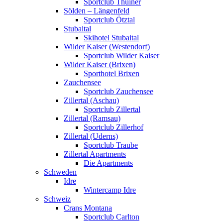
Sportclub Thuiner
Sölden – Längenfeld
Sportclub Ötztal
Stubaital
Skihotel Stubaital
Wilder Kaiser (Westendorf)
Sportclub Wilder Kaiser
Wilder Kaiser (Brixen)
Sporthotel Brixen
Zauchensee
Sportclub Zauchensee
Zillertal (Aschau)
Sportclub Zillertal
Zillertal (Ramsau)
Sportclub Zillerhof
Zillertal (Uderns)
Sportclub Traube
Zillertal Apartments
Die Apartments
Schweden
Idre
Wintercamp Idre
Schweiz
Crans Montana
Sportclub Carlton