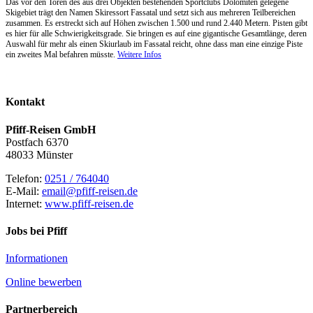
Das vor den Toren des aus drei Objekten bestehenden Sportclubs Dolomiten gelegene
Skigebiet trägt den Namen Skiressort Fassatal und setzt sich aus mehreren Teilbereichen
zusammen. Es erstreckt sich auf Höhen zwischen 1.500 und rund 2.440 Metern. Pisten gibt
es hier für alle Schwierigkeitsgrade. Sie bringen es auf eine gigantische Gesamtlänge, deren
Auswahl für mehr als einen Skiurlaub im Fassatal reicht, ohne dass man eine einzige Piste
ein zweites Mal befahren müsste.
Weitere Infos
Kontakt
Pfiff-Reisen GmbH
Postfach 6370
48033 Münster
Telefon:
0251 / 764040
E-Mail:
email@pfiff-reisen.de
Internet:
www.pfiff-reisen.de
Jobs bei Pfiff
Informationen
Online bewerben
Partnerbereich