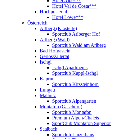
Hotel Alpe***
Hotel Val de Costa***
Hochpustertal
Hotel Löwe***
Österreich
Arlberg (Klösterle)
Sportclub Arlberger Hof
Arlberg (Wald)
Sportclub Wald am Arlberg
Bad Hofgastein
Gerlos/Zillertal
Ischgl
Ischgl Apartments
Sportclub Kappl-Ischgl
Kaprun
Sportclub Kitzsteinhorn
Lungau
Mallnitz
Sportclub Alpengarten
Montafon (Gaschurn)
Sportclub Montafon
Premium Alpen-Chalets
SportClub Montafon Superior
Saalbach
Sportclub Linzerhaus