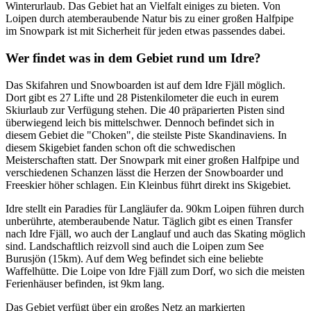
Winterurlaub. Das Gebiet hat an Vielfalt einiges zu bieten. Von
Loipen durch atemberaubende Natur bis zu einer großen Halfpipe
im Snowpark ist mit Sicherheit für jeden etwas passendes dabei.
Wer findet was in dem Gebiet rund um Idre?
Das Skifahren und Snowboarden ist auf dem Idre Fjäll möglich.
Dort gibt es 27 Lifte und 28 Pistenkilometer die euch in eurem
Skiurlaub zur Verfügung stehen. Die 40 präparierten Pisten sind
überwiegend leich bis mittelschwer. Dennoch befindet sich in
diesem Gebiet die "Choken", die steilste Piste Skandinaviens. In
diesem Skigebiet fanden schon oft die schwedischen
Meisterschaften statt. Der Snowpark mit einer großen Halfpipe und
verschiedenen Schanzen lässt die Herzen der Snowboarder und
Freeskier höher schlagen. Ein Kleinbus führt direkt ins Skigebiet.
Idre stellt ein Paradies für Langläufer da. 90km Loipen führen durch
unberührte, atemberaubende Natur. Täglich gibt es einen Transfer
nach Idre Fjäll, wo auch der Langlauf und auch das Skating möglich
sind. Landschaftlich reizvoll sind auch die Loipen zum See
Burusjön (15km). Auf dem Weg befindet sich eine beliebte
Waffelhütte. Die Loipe von Idre Fjäll zum Dorf, wo sich die meisten
Ferienhäuser befinden, ist 9km lang.
Das Gebiet verfügt über ein großes Netz an markierten