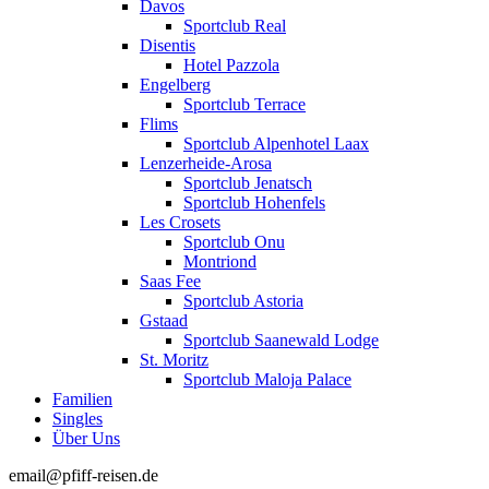
Davos
Sportclub Real
Disentis
Hotel Pazzola
Engelberg
Sportclub Terrace
Flims
Sportclub Alpenhotel Laax
Lenzerheide-Arosa
Sportclub Jenatsch
Sportclub Hohenfels
Les Crosets
Sportclub Onu
Montriond
Saas Fee
Sportclub Astoria
Gstaad
Sportclub Saanewald Lodge
St. Moritz
Sportclub Maloja Palace
Familien
Singles
Über Uns
email@pfiff-reisen.de