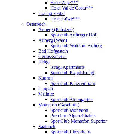
Hotel Alpe***
Hotel Val de Costa***
Hochpustertal
Hotel Löwe***
Österreich
Arlberg (Klösterle)
Sportclub Arlberger Hof
Arlberg (Wald)
Sportclub Wald am Arlberg
Bad Hofgastein
Gerlos/Zillertal
Ischgl
Ischgl Apartments
Sportclub Kappl-Ischgl
Kaprun
Sportclub Kitzsteinhorn
Lungau
Mallnitz
Sportclub Alpengarten
Montafon (Gaschurn)
Sportclub Montafon
Premium Alpen-Chalets
SportClub Montafon Superior
Saalbach
Sportclub Linzerhaus