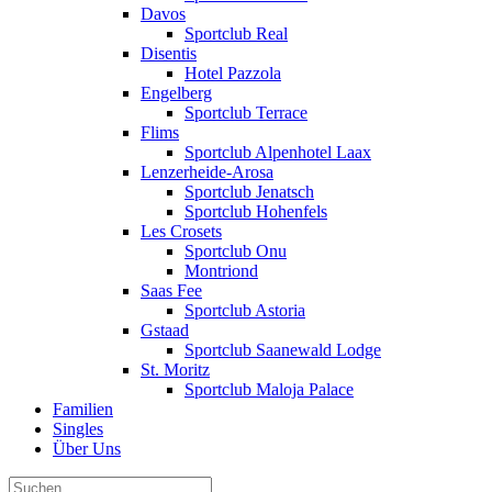
Davos
Sportclub Real
Disentis
Hotel Pazzola
Engelberg
Sportclub Terrace
Flims
Sportclub Alpenhotel Laax
Lenzerheide-Arosa
Sportclub Jenatsch
Sportclub Hohenfels
Les Crosets
Sportclub Onu
Montriond
Saas Fee
Sportclub Astoria
Gstaad
Sportclub Saanewald Lodge
St. Moritz
Sportclub Maloja Palace
Familien
Singles
Über Uns