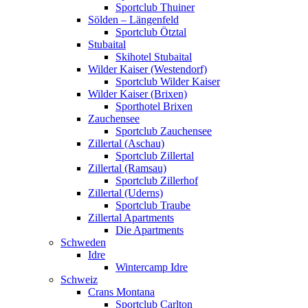
Sportclub Thuiner
Sölden – Längenfeld
Sportclub Ötztal
Stubaital
Skihotel Stubaital
Wilder Kaiser (Westendorf)
Sportclub Wilder Kaiser
Wilder Kaiser (Brixen)
Sporthotel Brixen
Zauchensee
Sportclub Zauchensee
Zillertal (Aschau)
Sportclub Zillertal
Zillertal (Ramsau)
Sportclub Zillerhof
Zillertal (Uderns)
Sportclub Traube
Zillertal Apartments
Die Apartments
Schweden
Idre
Wintercamp Idre
Schweiz
Crans Montana
Sportclub Carlton