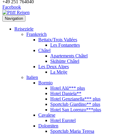
+49 251 764040
Facebook
Navigation
Reiseziele
Frankreich
Bettaix/Trois Vallées
Les Fontanettes
Châtel
Apartements Châtel
Skihütte Châtel
Les Deux Alpes
La Meije
Italien
Bormio
Hotel Alú*** plus
Hotel Daniela**
Hotel Genzianella*** plus
Sportclub Giardino** plus
Hotel San Lorenzo***plus
Cavalese
Hotel Eurotel
Dolomiten
Sportclub Maria Teresa