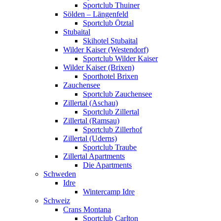
Sportclub Thuiner
Sölden – Längenfeld
Sportclub Ötztal
Stubaital
Skihotel Stubaital
Wilder Kaiser (Westendorf)
Sportclub Wilder Kaiser
Wilder Kaiser (Brixen)
Sporthotel Brixen
Zauchensee
Sportclub Zauchensee
Zillertal (Aschau)
Sportclub Zillertal
Zillertal (Ramsau)
Sportclub Zillerhof
Zillertal (Uderns)
Sportclub Traube
Zillertal Apartments
Die Apartments
Schweden
Idre
Wintercamp Idre
Schweiz
Crans Montana
Sportclub Carlton