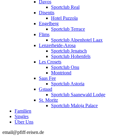
Davos
Sportclub Real
Disentis
Hotel Pazzola
Engelberg
Sportclub Terrace
Flims
Sportclub Alpenhotel Laax
Lenzerheide-Arosa
Sportclub Jenatsch
Sportclub Hohenfels
Les Crosets
Sportclub Onu
Montriond
Saas Fee
Sportclub Astoria
Gstaad
Sportclub Saanewald Lodge
St. Moritz
Sportclub Maloja Palace
Familien
Singles
Über Uns
email@pfiff-reisen.de