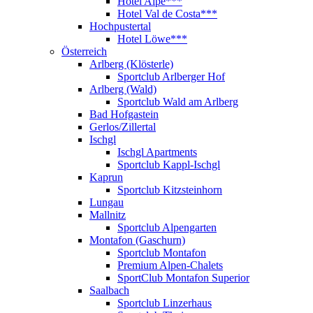
Hotel Alpe***
Hotel Val de Costa***
Hochpustertal
Hotel Löwe***
Österreich
Arlberg (Klösterle)
Sportclub Arlberger Hof
Arlberg (Wald)
Sportclub Wald am Arlberg
Bad Hofgastein
Gerlos/Zillertal
Ischgl
Ischgl Apartments
Sportclub Kappl-Ischgl
Kaprun
Sportclub Kitzsteinhorn
Lungau
Mallnitz
Sportclub Alpengarten
Montafon (Gaschurn)
Sportclub Montafon
Premium Alpen-Chalets
SportClub Montafon Superior
Saalbach
Sportclub Linzerhaus