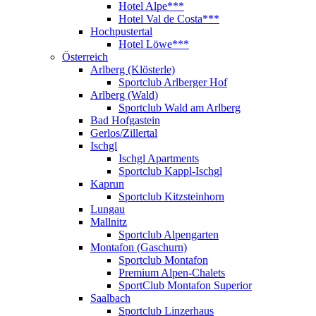
Hotel Alpe***
Hotel Val de Costa***
Hochpustertal
Hotel Löwe***
Österreich
Arlberg (Klösterle)
Sportclub Arlberger Hof
Arlberg (Wald)
Sportclub Wald am Arlberg
Bad Hofgastein
Gerlos/Zillertal
Ischgl
Ischgl Apartments
Sportclub Kappl-Ischgl
Kaprun
Sportclub Kitzsteinhorn
Lungau
Mallnitz
Sportclub Alpengarten
Montafon (Gaschurn)
Sportclub Montafon
Premium Alpen-Chalets
SportClub Montafon Superior
Saalbach
Sportclub Linzerhaus