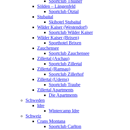
Sportclub Thuiner
Sölden – Längenfeld
Sportclub Ötztal
Stubaital
Skihotel Stubaital
Wilder Kaiser (Westendorf)
Sportclub Wilder Kaiser
Wilder Kaiser (Brixen)
Sporthotel Brixen
Zauchensee
Sportclub Zauchensee
Zillertal (Aschau)
Sportclub Zillertal
Zillertal (Ramsau)
Sportclub Zillerhof
Zillertal (Uderns)
Sportclub Traube
Zillertal Apartments
Die Apartments
Schweden
Idre
Wintercamp Idre
Schweiz
Crans Montana
Sportclub Carlton