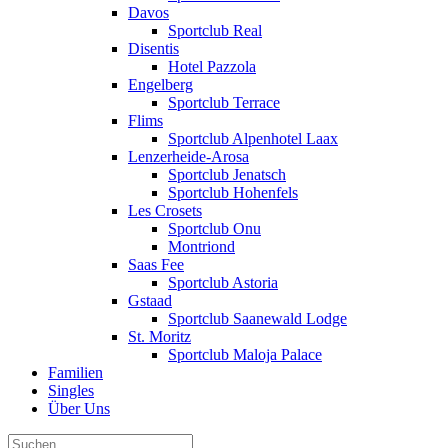
Davos
Sportclub Real
Disentis
Hotel Pazzola
Engelberg
Sportclub Terrace
Flims
Sportclub Alpenhotel Laax
Lenzerheide-Arosa
Sportclub Jenatsch
Sportclub Hohenfels
Les Crosets
Sportclub Onu
Montriond
Saas Fee
Sportclub Astoria
Gstaad
Sportclub Saanewald Lodge
St. Moritz
Sportclub Maloja Palace
Familien
Singles
Über Uns