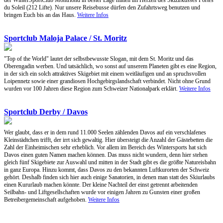
der WinterSportClub Montriond in bester Lage mitten im Herzen des Skizirkusses Portes
du Soleil (212 Lifte). Nur unsere Reisebusse dürfen den Zufahrtsweg benutzen und
bringen Euch bis an das Haus.
Weitere Infos
Sportclub Maloja Palace / St. Moritz
"Top of the World" lautet der selbstbewusste Slogan, mit dem St. Moritz und das
Oberengadin werben. Und tatsächlich, wo sonst auf unserem Planeten gibt es eine Region,
in der sich ein solch attraktives Skigebiet mit einem weitläufigen und an spruchsvollen
Loipennetz sowie einer grandiosen Hochgebirgslandschaft verbindet. Nicht ohne Grund
wurden vor 100 Jahren diese Region zum Schweizer Nationalpark erklärt.
Weitere Infos
Sportclub Derby / Davos
Wer glaubt, dass er in dem rund 11.000 Seelen zählenden Davos auf ein verschlafenes
Kleinstädtchen trifft, der irrt sich gewaltig. Hier übersteigt die Anzahl der Gästebetten die
Zahl der Einheimischen sehr erheblich. Vor allem im Bereich des Wintersports hat sich
Davos einen guten Namen machen können. Das muss nicht wundern, denn hier stehen
gleich fünf Skigebiete zur Auswahl und mitten in der Stadt gibt es die größte Natureisbahn
in ganz Europa. Hinzu kommt, dass Davos zu den bekannten Luftkurorten der Schweiz
gehört. Deshalb finden sich hier auch einige Sanatorien, in denen man statt des Skiurlaubs
einen Kururlaub machen könnte. Der kleine Nachteil der einst getrennt arbeitenden
Seilbahn- und Liftgesellschaften wurde vor einigen Jahren zu Gunsten einer großen
Betreibergemeinschaft aufgehoben.
Weitere Infos