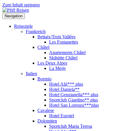
Zum Inhalt springen
Navigation
Reiseziele
Frankreich
Bettaix/Trois Vallées
Les Fontanettes
Châtel
Apartements Châtel
Skihütte Châtel
Les Deux Alpes
La Meije
Italien
Bormio
Hotel Alú*** plus
Hotel Daniela**
Hotel Genzianella*** plus
Sportclub Giardino** plus
Hotel San Lorenzo***plus
Cavalese
Hotel Eurotel
Dolomiten
Sportclub Maria Teresa