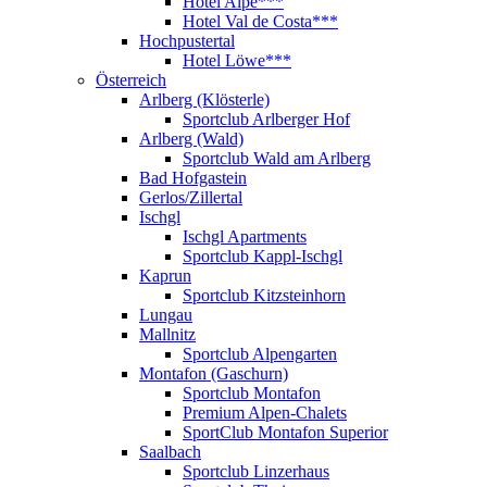
Hotel Alpe***
Hotel Val de Costa***
Hochpustertal
Hotel Löwe***
Österreich
Arlberg (Klösterle)
Sportclub Arlberger Hof
Arlberg (Wald)
Sportclub Wald am Arlberg
Bad Hofgastein
Gerlos/Zillertal
Ischgl
Ischgl Apartments
Sportclub Kappl-Ischgl
Kaprun
Sportclub Kitzsteinhorn
Lungau
Mallnitz
Sportclub Alpengarten
Montafon (Gaschurn)
Sportclub Montafon
Premium Alpen-Chalets
SportClub Montafon Superior
Saalbach
Sportclub Linzerhaus