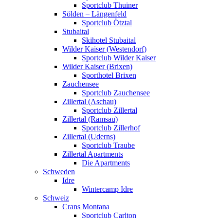
Sportclub Thuiner
Sölden – Längenfeld
Sportclub Ötztal
Stubaital
Skihotel Stubaital
Wilder Kaiser (Westendorf)
Sportclub Wilder Kaiser
Wilder Kaiser (Brixen)
Sporthotel Brixen
Zauchensee
Sportclub Zauchensee
Zillertal (Aschau)
Sportclub Zillertal
Zillertal (Ramsau)
Sportclub Zillerhof
Zillertal (Uderns)
Sportclub Traube
Zillertal Apartments
Die Apartments
Schweden
Idre
Wintercamp Idre
Schweiz
Crans Montana
Sportclub Carlton