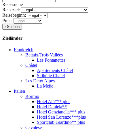
Reisesuche
Reiseziel:
Reisebeginn:
Preis:
Zielländer
Frankreich
Bettaix/Trois Vallées
Les Fontanettes
Châtel
Apartements Châtel
Skihütte Châtel
Les Deux Alpes
La Meije
Italien
Bormio
Hotel Alú*** plus
Hotel Daniela**
Hotel Genzianella*** plus
Hotel San Lorenzo***plus
Sportclub Giardino** plus
Cavalese