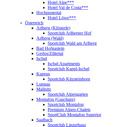
Hotel Alpe***
Hotel Val de Costa***
Hochpustertal
Hotel Löwe***
Österreich
Arlberg (Klösterle)
Sportclub Arlberger Hof
Arlberg (Wald)
Sportclub Wald am Arlberg
Bad Hofgastein
Gerlos/Zillertal
Ischgl
Ischgl Apartments
Sportclub Kappl-Ischgl
Kaprun
Sportclub Kitzsteinhorn
Lungau
Mallnitz
Sportclub Alpengarten
Montafon (Gaschurn)
Sportclub Montafon
Premium Alpen-Chalets
SportClub Montafon Superior
Saalbach
Sportclub Linzerhaus