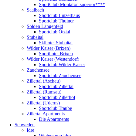
SportClub Montafon superior****
Saalbach
Sportclub Linzerhaus
Sportclub Thuiner
Sölden Längenfeld
Sportclub Ötztal
Stubaital
Skihotel Stubaital
Wilder Kaiser (Brixen)
Sporthotel Brixen
Wilder Kaiser (Westendorf)
Sportclub Wilder Kaiser
Zauchensee
Sportclub Zauchensee
Zillertal (Aschau)
Sportclub Zillertal
Zillertal (Ramsau)
Sportclub Zillerhof
Zillertal (Uderns)
Sportclub Traube
Zillertal Apartments
Die Apartments
Schweden
Idre
Wintercamp Idre