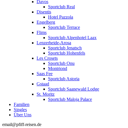
Davos
Sportclub Real
Disentis
Hotel Pazzola
Engelberg
Sportclub Terrace
Flims
Sportclub Alpenhotel Laax
Lenzerheide-Arosa
Sportclub Jenatsch
Sportclub Hohenfels
Les Crosets
Sportclub Onu
Montriond
Saas Fee
Sportclub Astoria
Gstaad
Sportclub Saanewald Lodge
St. Moritz
Sportclub Maloja Palace
Familien
Singles
Über Uns
email@pfiff-reisen.de