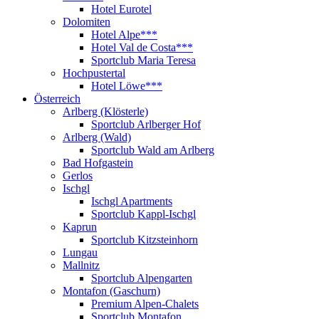
Hotel Eurotel
Dolomiten
Hotel Alpe***
Hotel Val de Costa***
Sportclub Maria Teresa
Hochpustertal
Hotel Löwe***
Österreich
Arlberg (Klösterle)
Sportclub Arlberger Hof
Arlberg (Wald)
Sportclub Wald am Arlberg
Bad Hofgastein
Gerlos
Ischgl
Ischgl Apartments
Sportclub Kappl-Ischgl
Kaprun
Sportclub Kitzsteinhorn
Lungau
Mallnitz
Sportclub Alpengarten
Montafon (Gaschurn)
Premium Alpen-Chalets
Sportclub Montafon