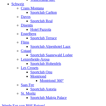
Schweiz
Crans Montana
Sportclub Carlton
Davos
Sportclub Real
Disentis
Hotel Pazzola
Engelberg
Sportclub Terrace
Flims
Sportclub Alpenhotel Laax
Gstaad
Sportclub Saanewald Lodge
Lenzerheide-Arosa
Sportclub Hohenfels
Les Crosets
Sportclub Onu
Montriond
Montriond 360°
Saas Fee
Sportclub Astoria
St. Moritz
Sportclub Maloja Palace
Werde Fan von Pfiff-Reisen!