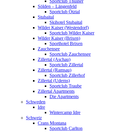
Sportclub Thuiner
Sölden – Längenfeld
Sportclub Ötztal
Stubaital
Skihotel Stubaital
Wilder Kaiser (Westendorf)
Sportclub Wilder Kaiser
Wilder Kaiser (Brixen)
Sporthotel Brixen
Zauchensee
Sportclub Zauchensee
Zillertal (Aschau)
Sportclub Zillertal
Zillertal (Ramsau)
Sportclub Zillerhof
Zillertal (Uderns)
Sportclub Traube
Zillertal Apartments
Die Apartments
Schweden
Idre
Wintercamp Idre
Schweiz
Crans Montana
Sportclub Carlton