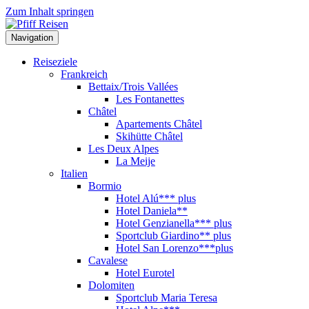
Zum Inhalt springen
Navigation
Reiseziele
Frankreich
Bettaix/Trois Vallées
Les Fontanettes
Châtel
Apartements Châtel
Skihütte Châtel
Les Deux Alpes
La Meije
Italien
Bormio
Hotel Alú*** plus
Hotel Daniela**
Hotel Genzianella*** plus
Sportclub Giardino** plus
Hotel San Lorenzo***plus
Cavalese
Hotel Eurotel
Dolomiten
Sportclub Maria Teresa