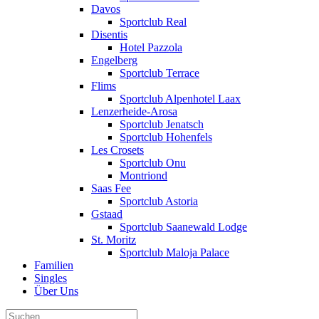
Davos
Sportclub Real
Disentis
Hotel Pazzola
Engelberg
Sportclub Terrace
Flims
Sportclub Alpenhotel Laax
Lenzerheide-Arosa
Sportclub Jenatsch
Sportclub Hohenfels
Les Crosets
Sportclub Onu
Montriond
Saas Fee
Sportclub Astoria
Gstaad
Sportclub Saanewald Lodge
St. Moritz
Sportclub Maloja Palace
Familien
Singles
Über Uns