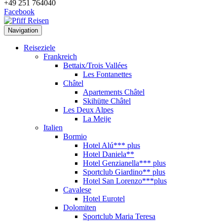
+49 251 764040
Facebook
Navigation
Reiseziele
Frankreich
Bettaix/Trois Vallées
Les Fontanettes
Châtel
Apartements Châtel
Skihütte Châtel
Les Deux Alpes
La Meije
Italien
Bormio
Hotel Alú*** plus
Hotel Daniela**
Hotel Genzianella*** plus
Sportclub Giardino** plus
Hotel San Lorenzo***plus
Cavalese
Hotel Eurotel
Dolomiten
Sportclub Maria Teresa