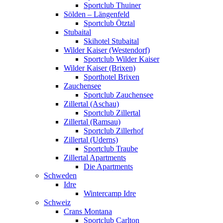
Sportclub Thuiner
Sölden – Längenfeld
Sportclub Ötztal
Stubaital
Skihotel Stubaital
Wilder Kaiser (Westendorf)
Sportclub Wilder Kaiser
Wilder Kaiser (Brixen)
Sporthotel Brixen
Zauchensee
Sportclub Zauchensee
Zillertal (Aschau)
Sportclub Zillertal
Zillertal (Ramsau)
Sportclub Zillerhof
Zillertal (Uderns)
Sportclub Traube
Zillertal Apartments
Die Apartments
Schweden
Idre
Wintercamp Idre
Schweiz
Crans Montana
Sportclub Carlton