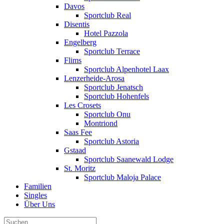
Davos
Sportclub Real
Disentis
Hotel Pazzola
Engelberg
Sportclub Terrace
Flims
Sportclub Alpenhotel Laax
Lenzerheide-Arosa
Sportclub Jenatsch
Sportclub Hohenfels
Les Crosets
Sportclub Onu
Montriond
Saas Fee
Sportclub Astoria
Gstaad
Sportclub Saanewald Lodge
St. Moritz
Sportclub Maloja Palace
Familien
Singles
Über Uns