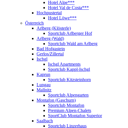
Hotel Alpe***
Hotel Val de Costa***
Hochpustertal
Hotel Löwe***
Österreich
Arlberg (Klösterle)
Sportclub Arlberger Hof
Arlberg (Wald)
Sportclub Wald am Arlberg
Bad Hofgastein
Gerlos/Zillertal
Ischgl
Ischgl Apartments
Sportclub Kappl-Ischgl
Kaprun
Sportclub Kitzsteinhorn
Lungau
Mallnitz
Sportclub Alpengarten
Montafon (Gaschurn)
Sportclub Montafon
Premium Alpen-Chalets
SportClub Montafon Superior
Saalbach
Sportclub Linzerhaus