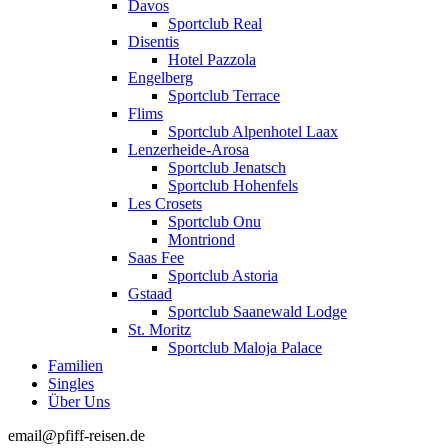
Davos
Sportclub Real
Disentis
Hotel Pazzola
Engelberg
Sportclub Terrace
Flims
Sportclub Alpenhotel Laax
Lenzerheide-Arosa
Sportclub Jenatsch
Sportclub Hohenfels
Les Crosets
Sportclub Onu
Montriond
Saas Fee
Sportclub Astoria
Gstaad
Sportclub Saanewald Lodge
St. Moritz
Sportclub Maloja Palace
Familien
Singles
Über Uns
email@pfiff-reisen.de