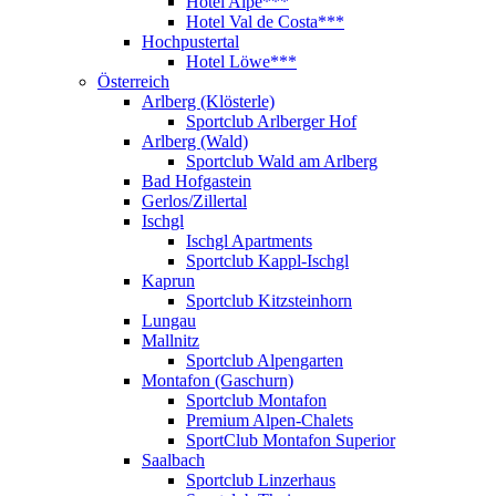
Hotel Alpe***
Hotel Val de Costa***
Hochpustertal
Hotel Löwe***
Österreich
Arlberg (Klösterle)
Sportclub Arlberger Hof
Arlberg (Wald)
Sportclub Wald am Arlberg
Bad Hofgastein
Gerlos/Zillertal
Ischgl
Ischgl Apartments
Sportclub Kappl-Ischgl
Kaprun
Sportclub Kitzsteinhorn
Lungau
Mallnitz
Sportclub Alpengarten
Montafon (Gaschurn)
Sportclub Montafon
Premium Alpen-Chalets
SportClub Montafon Superior
Saalbach
Sportclub Linzerhaus