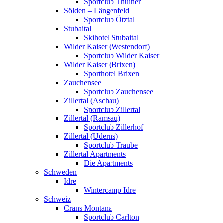
Sportclub Thuiner
Sölden – Längenfeld
Sportclub Ötztal
Stubaital
Skihotel Stubaital
Wilder Kaiser (Westendorf)
Sportclub Wilder Kaiser
Wilder Kaiser (Brixen)
Sporthotel Brixen
Zauchensee
Sportclub Zauchensee
Zillertal (Aschau)
Sportclub Zillertal
Zillertal (Ramsau)
Sportclub Zillerhof
Zillertal (Uderns)
Sportclub Traube
Zillertal Apartments
Die Apartments
Schweden
Idre
Wintercamp Idre
Schweiz
Crans Montana
Sportclub Carlton