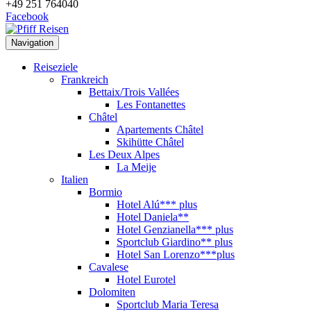
+49 251 764040
Facebook
Navigation
Reiseziele
Frankreich
Bettaix/Trois Vallées
Les Fontanettes
Châtel
Apartements Châtel
Skihütte Châtel
Les Deux Alpes
La Meije
Italien
Bormio
Hotel Alú*** plus
Hotel Daniela**
Hotel Genzianella*** plus
Sportclub Giardino** plus
Hotel San Lorenzo***plus
Cavalese
Hotel Eurotel
Dolomiten
Sportclub Maria Teresa