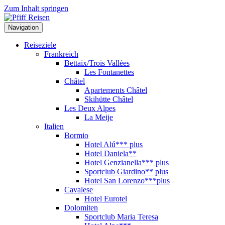
Zum Inhalt springen
Navigation
Reiseziele
Frankreich
Bettaix/Trois Vallées
Les Fontanettes
Châtel
Apartements Châtel
Skihütte Châtel
Les Deux Alpes
La Meije
Italien
Bormio
Hotel Alú*** plus
Hotel Daniela**
Hotel Genzianella*** plus
Sportclub Giardino** plus
Hotel San Lorenzo***plus
Cavalese
Hotel Eurotel
Dolomiten
Sportclub Maria Teresa