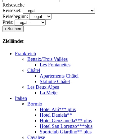
Reisesuche
Reiseziel:
Reisebeginn:
Preis:
Zielländer
Frankreich
Bettaix/Trois Vallées
Les Fontanettes
Châtel
Apartements Châtel
Skihütte Châtel
Les Deux Alpes
La Meije
Italien
Bormio
Hotel Alú*** plus
Hotel Daniela**
Hotel Genzianella*** plus
Hotel San Lorenzo***plus
Sportclub Giardino** plus
Cavalese