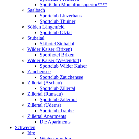
SportClub Montafon superior****
Saalbach
Sportclub Linzerhaus
Sportclub Thuiner
Sölden Längenfeld
Sportclub Ötztal
Stubaital
Skihotel Stubaital
Wilder Kaiser (Brixen)
Sporthotel Brixen
Wilder Kaiser (Westendorf)
Sportclub Wilder Kaiser
Zauchensee
Sportclub Zauchensee
Zillertal (Aschau)
Sportclub Zillertal
Zillertal (Ramsau)
Sportclub Zillerhof
Zillertal (Uderns)
Sportclub Traube
Zillertal Apartments
Die Apartments
Schweden
Idre
Wintercamp Idre