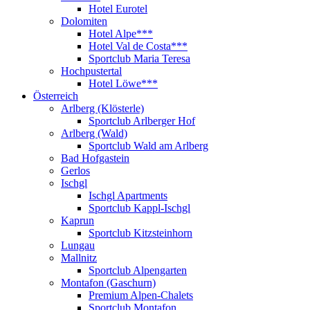
Hotel Eurotel
Dolomiten
Hotel Alpe***
Hotel Val de Costa***
Sportclub Maria Teresa
Hochpustertal
Hotel Löwe***
Österreich
Arlberg (Klösterle)
Sportclub Arlberger Hof
Arlberg (Wald)
Sportclub Wald am Arlberg
Bad Hofgastein
Gerlos
Ischgl
Ischgl Apartments
Sportclub Kappl-Ischgl
Kaprun
Sportclub Kitzsteinhorn
Lungau
Mallnitz
Sportclub Alpengarten
Montafon (Gaschurn)
Premium Alpen-Chalets
Sportclub Montafon