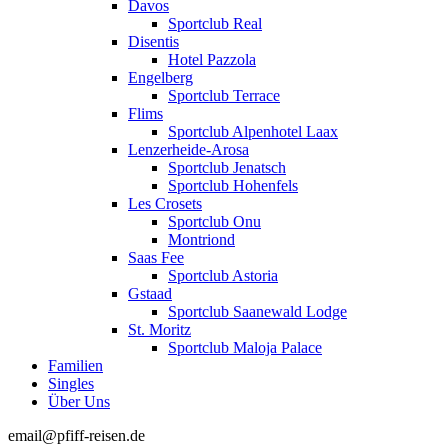
Davos
Sportclub Real
Disentis
Hotel Pazzola
Engelberg
Sportclub Terrace
Flims
Sportclub Alpenhotel Laax
Lenzerheide-Arosa
Sportclub Jenatsch
Sportclub Hohenfels
Les Crosets
Sportclub Onu
Montriond
Saas Fee
Sportclub Astoria
Gstaad
Sportclub Saanewald Lodge
St. Moritz
Sportclub Maloja Palace
Familien
Singles
Über Uns
email@pfiff-reisen.de