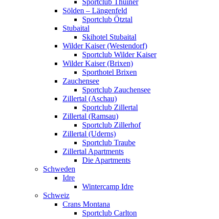
Sportclub Thuiner
Sölden – Längenfeld
Sportclub Ötztal
Stubaital
Skihotel Stubaital
Wilder Kaiser (Westendorf)
Sportclub Wilder Kaiser
Wilder Kaiser (Brixen)
Sporthotel Brixen
Zauchensee
Sportclub Zauchensee
Zillertal (Aschau)
Sportclub Zillertal
Zillertal (Ramsau)
Sportclub Zillerhof
Zillertal (Uderns)
Sportclub Traube
Zillertal Apartments
Die Apartments
Schweden
Idre
Wintercamp Idre
Schweiz
Crans Montana
Sportclub Carlton