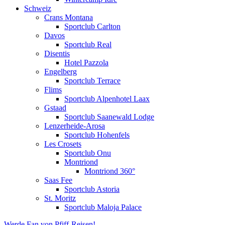
Schweiz
Crans Montana
Sportclub Carlton
Davos
Sportclub Real
Disentis
Hotel Pazzola
Engelberg
Sportclub Terrace
Flims
Sportclub Alpenhotel Laax
Gstaad
Sportclub Saanewald Lodge
Lenzerheide-Arosa
Sportclub Hohenfels
Les Crosets
Sportclub Onu
Montriond
Montriond 360°
Saas Fee
Sportclub Astoria
St. Moritz
Sportclub Maloja Palace
Werde Fan von Pfiff-Reisen!