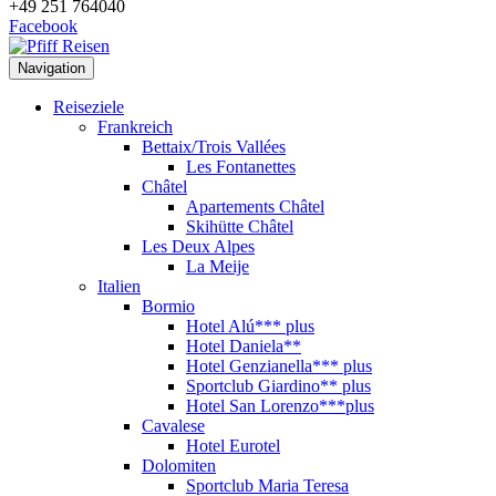
+49 251 764040
Facebook
Navigation
Reiseziele
Frankreich
Bettaix/Trois Vallées
Les Fontanettes
Châtel
Apartements Châtel
Skihütte Châtel
Les Deux Alpes
La Meije
Italien
Bormio
Hotel Alú*** plus
Hotel Daniela**
Hotel Genzianella*** plus
Sportclub Giardino** plus
Hotel San Lorenzo***plus
Cavalese
Hotel Eurotel
Dolomiten
Sportclub Maria Teresa