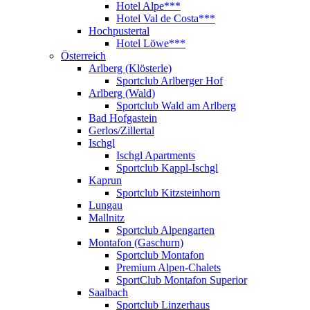
Hotel Alpe***
Hotel Val de Costa***
Hochpustertal
Hotel Löwe***
Österreich
Arlberg (Klösterle)
Sportclub Arlberger Hof
Arlberg (Wald)
Sportclub Wald am Arlberg
Bad Hofgastein
Gerlos/Zillertal
Ischgl
Ischgl Apartments
Sportclub Kappl-Ischgl
Kaprun
Sportclub Kitzsteinhorn
Lungau
Mallnitz
Sportclub Alpengarten
Montafon (Gaschurn)
Sportclub Montafon
Premium Alpen-Chalets
SportClub Montafon Superior
Saalbach
Sportclub Linzerhaus