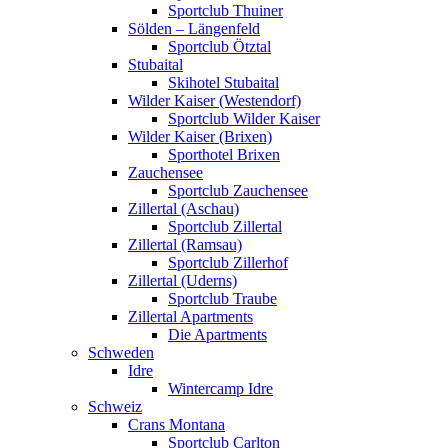
Sportclub Thuiner
Sölden – Längenfeld
Sportclub Ötztal
Stubaital
Skihotel Stubaital
Wilder Kaiser (Westendorf)
Sportclub Wilder Kaiser
Wilder Kaiser (Brixen)
Sporthotel Brixen
Zauchensee
Sportclub Zauchensee
Zillertal (Aschau)
Sportclub Zillertal
Zillertal (Ramsau)
Sportclub Zillerhof
Zillertal (Uderns)
Sportclub Traube
Zillertal Apartments
Die Apartments
Schweden
Idre
Wintercamp Idre
Schweiz
Crans Montana
Sportclub Carlton