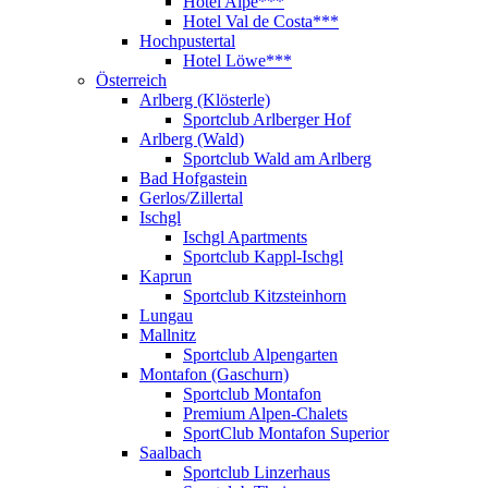
Hotel Alpe***
Hotel Val de Costa***
Hochpustertal
Hotel Löwe***
Österreich
Arlberg (Klösterle)
Sportclub Arlberger Hof
Arlberg (Wald)
Sportclub Wald am Arlberg
Bad Hofgastein
Gerlos/Zillertal
Ischgl
Ischgl Apartments
Sportclub Kappl-Ischgl
Kaprun
Sportclub Kitzsteinhorn
Lungau
Mallnitz
Sportclub Alpengarten
Montafon (Gaschurn)
Sportclub Montafon
Premium Alpen-Chalets
SportClub Montafon Superior
Saalbach
Sportclub Linzerhaus