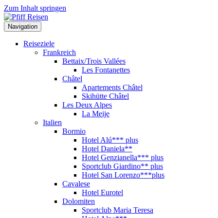
Zum Inhalt springen
Navigation
Reiseziele
Frankreich
Bettaix/Trois Vallées
Les Fontanettes
Châtel
Apartements Châtel
Skihütte Châtel
Les Deux Alpes
La Meije
Italien
Bormio
Hotel Alú*** plus
Hotel Daniela**
Hotel Genzianella*** plus
Sportclub Giardino** plus
Hotel San Lorenzo***plus
Cavalese
Hotel Eurotel
Dolomiten
Sportclub Maria Teresa