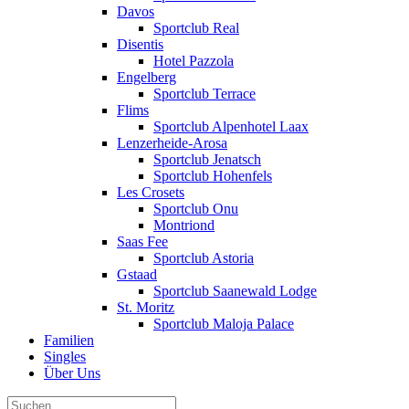
Davos
Sportclub Real
Disentis
Hotel Pazzola
Engelberg
Sportclub Terrace
Flims
Sportclub Alpenhotel Laax
Lenzerheide-Arosa
Sportclub Jenatsch
Sportclub Hohenfels
Les Crosets
Sportclub Onu
Montriond
Saas Fee
Sportclub Astoria
Gstaad
Sportclub Saanewald Lodge
St. Moritz
Sportclub Maloja Palace
Familien
Singles
Über Uns