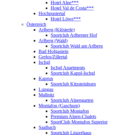
Hotel Alpe***
Hotel Val de Costa***
Hochpustertal
Hotel Löwe***
Österreich
Arlberg (Klösterle)
Sportclub Arlberger Hof
Arlberg (Wald)
Sportclub Wald am Arlberg
Bad Hofgastein
Gerlos/Zillertal
Ischgl
Ischgl Apartments
Sportclub Kappl-Ischgl
Kaprun
Sportclub Kitzsteinhorn
Lungau
Mallnitz
Sportclub Alpengarten
Montafon (Gaschurn)
Sportclub Montafon
Premium Alpen-Chalets
SportClub Montafon Superior
Saalbach
Sportclub Linzerhaus