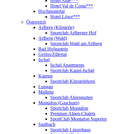
Hotel Alpe***
Hotel Val de Costa***
Hochpustertal
Hotel Löwe***
Österreich
Arlberg (Klösterle)
Sportclub Arlberger Hof
Arlberg (Wald)
Sportclub Wald am Arlberg
Bad Hofgastein
Gerlos/Zillertal
Ischgl
Ischgl Apartments
Sportclub Kappl-Ischgl
Kaprun
Sportclub Kitzsteinhorn
Lungau
Mallnitz
Sportclub Alpengarten
Montafon (Gaschurn)
Sportclub Montafon
Premium Alpen-Chalets
SportClub Montafon Superior
Saalbach
Sportclub Linzerhaus