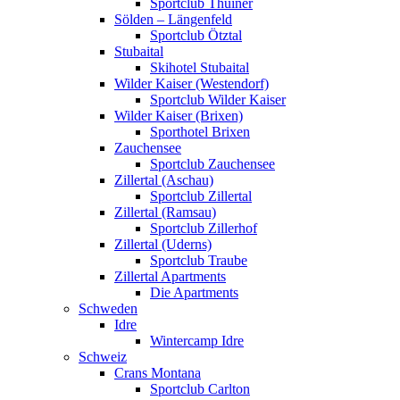
Sportclub Thuiner
Sölden – Längenfeld
Sportclub Ötztal
Stubaital
Skihotel Stubaital
Wilder Kaiser (Westendorf)
Sportclub Wilder Kaiser
Wilder Kaiser (Brixen)
Sporthotel Brixen
Zauchensee
Sportclub Zauchensee
Zillertal (Aschau)
Sportclub Zillertal
Zillertal (Ramsau)
Sportclub Zillerhof
Zillertal (Uderns)
Sportclub Traube
Zillertal Apartments
Die Apartments
Schweden
Idre
Wintercamp Idre
Schweiz
Crans Montana
Sportclub Carlton