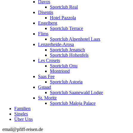
Davos
Sportclub Real
Disentis
Hotel Pazzola
Engelberg
Sportclub Terrace
Flims
Sportclub Alpenhotel Laax
Lenzerheide-Arosa
Sportclub Jenatsch
Sportclub Hohenfels
Les Crosets
Sportclub Onu
Montriond
Saas Fee
Sportclub Astoria
Gstaad
Sportclub Saanewald Lodge
St. Moritz
Sportclub Maloja Palace
Familien
Singles
Über Uns
email@pfiff-reisen.de