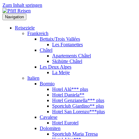
Zum Inhalt springen
Navigation
Reiseziele
Frankreich
Bettaix/Trois Vallées
Les Fontanettes
Châtel
Apartements Châtel
Skihütte Châtel
Les Deux Alpes
La Meije
Italien
Bormio
Hotel Alú*** plus
Hotel Daniela**
Hotel Genzianella*** plus
Sportclub Giardino** plus
Hotel San Lorenzo***plus
Cavalese
Hotel Eurotel
Dolomiten
Sportclub Maria Teresa