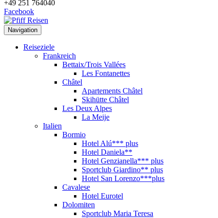
+49 251 764040
Facebook
Navigation
Reiseziele
Frankreich
Bettaix/Trois Vallées
Les Fontanettes
Châtel
Apartements Châtel
Skihütte Châtel
Les Deux Alpes
La Meije
Italien
Bormio
Hotel Alú*** plus
Hotel Daniela**
Hotel Genzianella*** plus
Sportclub Giardino** plus
Hotel San Lorenzo***plus
Cavalese
Hotel Eurotel
Dolomiten
Sportclub Maria Teresa