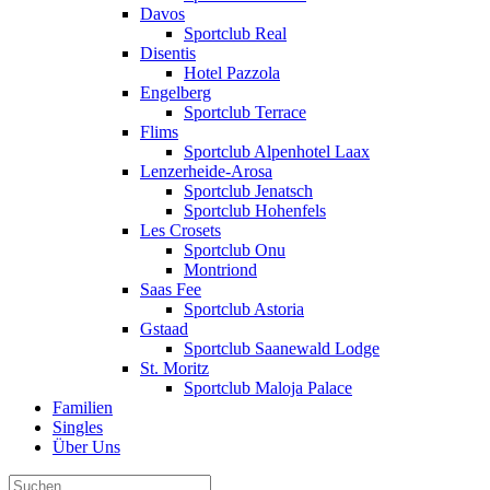
Davos
Sportclub Real
Disentis
Hotel Pazzola
Engelberg
Sportclub Terrace
Flims
Sportclub Alpenhotel Laax
Lenzerheide-Arosa
Sportclub Jenatsch
Sportclub Hohenfels
Les Crosets
Sportclub Onu
Montriond
Saas Fee
Sportclub Astoria
Gstaad
Sportclub Saanewald Lodge
St. Moritz
Sportclub Maloja Palace
Familien
Singles
Über Uns