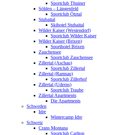
Sportclub Thuiner
Sölden – Längenfeld
Sportclub Ötztal
Stubaital
Skihotel Stubaital
Wilder Kaiser (Westendorf)
Sportclub Wilder Kaiser
Wilder Kaiser (Brixen)
Sporthotel Brixen
Zauchensee
Sportclub Zauchensee
Zillertal (Aschau)
Sportclub Zillertal
Zillertal (Ramsau)
Sportclub Zillerhof
Zillertal (Uderns)
Sportclub Traube
Zillertal Apartments
Die Apartments
Schweden
Idre
Wintercamp Idre
Schweiz
Crans Montana
Sportclub Carlton