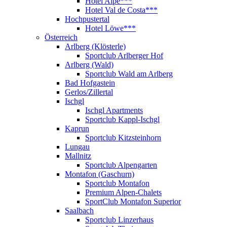
Hotel Alpe***
Hotel Val de Costa***
Hochpustertal
Hotel Löwe***
Österreich
Arlberg (Klösterle)
Sportclub Arlberger Hof
Arlberg (Wald)
Sportclub Wald am Arlberg
Bad Hofgastein
Gerlos/Zillertal
Ischgl
Ischgl Apartments
Sportclub Kappl-Ischgl
Kaprun
Sportclub Kitzsteinhorn
Lungau
Mallnitz
Sportclub Alpengarten
Montafon (Gaschurn)
Sportclub Montafon
Premium Alpen-Chalets
SportClub Montafon Superior
Saalbach
Sportclub Linzerhaus