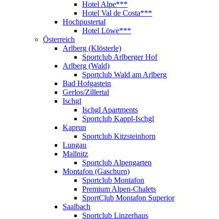
Hotel Alpe***
Hotel Val de Costa***
Hochpustertal
Hotel Löwe***
Österreich
Arlberg (Klösterle)
Sportclub Arlberger Hof
Arlberg (Wald)
Sportclub Wald am Arlberg
Bad Hofgastein
Gerlos/Zillertal
Ischgl
Ischgl Apartments
Sportclub Kappl-Ischgl
Kaprun
Sportclub Kitzsteinhorn
Lungau
Mallnitz
Sportclub Alpengarten
Montafon (Gaschurn)
Sportclub Montafon
Premium Alpen-Chalets
SportClub Montafon Superior
Saalbach
Sportclub Linzerhaus