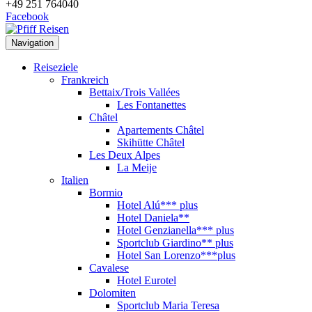
+49 251 764040
Facebook
Navigation
Reiseziele
Frankreich
Bettaix/Trois Vallées
Les Fontanettes
Châtel
Apartements Châtel
Skihütte Châtel
Les Deux Alpes
La Meije
Italien
Bormio
Hotel Alú*** plus
Hotel Daniela**
Hotel Genzianella*** plus
Sportclub Giardino** plus
Hotel San Lorenzo***plus
Cavalese
Hotel Eurotel
Dolomiten
Sportclub Maria Teresa