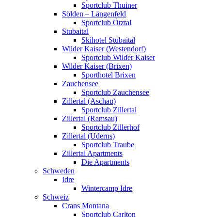
Sportclub Thuiner
Sölden – Längenfeld
Sportclub Ötztal
Stubaital
Skihotel Stubaital
Wilder Kaiser (Westendorf)
Sportclub Wilder Kaiser
Wilder Kaiser (Brixen)
Sporthotel Brixen
Zauchensee
Sportclub Zauchensee
Zillertal (Aschau)
Sportclub Zillertal
Zillertal (Ramsau)
Sportclub Zillerhof
Zillertal (Uderns)
Sportclub Traube
Zillertal Apartments
Die Apartments
Schweden
Idre
Wintercamp Idre
Schweiz
Crans Montana
Sportclub Carlton