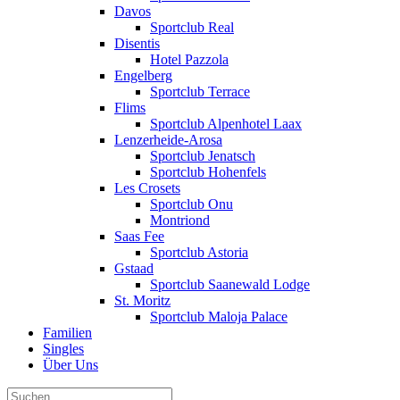
Davos
Sportclub Real
Disentis
Hotel Pazzola
Engelberg
Sportclub Terrace
Flims
Sportclub Alpenhotel Laax
Lenzerheide-Arosa
Sportclub Jenatsch
Sportclub Hohenfels
Les Crosets
Sportclub Onu
Montriond
Saas Fee
Sportclub Astoria
Gstaad
Sportclub Saanewald Lodge
St. Moritz
Sportclub Maloja Palace
Familien
Singles
Über Uns