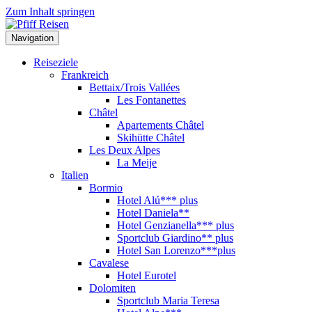
Zum Inhalt springen
Navigation
Reiseziele
Frankreich
Bettaix/Trois Vallées
Les Fontanettes
Châtel
Apartements Châtel
Skihütte Châtel
Les Deux Alpes
La Meije
Italien
Bormio
Hotel Alú*** plus
Hotel Daniela**
Hotel Genzianella*** plus
Sportclub Giardino** plus
Hotel San Lorenzo***plus
Cavalese
Hotel Eurotel
Dolomiten
Sportclub Maria Teresa