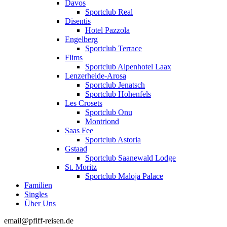
Davos
Sportclub Real
Disentis
Hotel Pazzola
Engelberg
Sportclub Terrace
Flims
Sportclub Alpenhotel Laax
Lenzerheide-Arosa
Sportclub Jenatsch
Sportclub Hohenfels
Les Crosets
Sportclub Onu
Montriond
Saas Fee
Sportclub Astoria
Gstaad
Sportclub Saanewald Lodge
St. Moritz
Sportclub Maloja Palace
Familien
Singles
Über Uns
email@pfiff-reisen.de