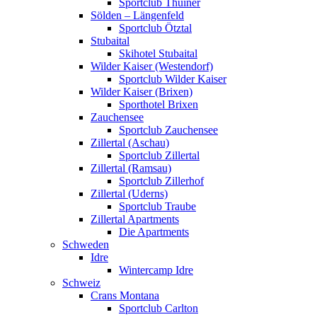
Sportclub Thuiner
Sölden – Längenfeld
Sportclub Ötztal
Stubaital
Skihotel Stubaital
Wilder Kaiser (Westendorf)
Sportclub Wilder Kaiser
Wilder Kaiser (Brixen)
Sporthotel Brixen
Zauchensee
Sportclub Zauchensee
Zillertal (Aschau)
Sportclub Zillertal
Zillertal (Ramsau)
Sportclub Zillerhof
Zillertal (Uderns)
Sportclub Traube
Zillertal Apartments
Die Apartments
Schweden
Idre
Wintercamp Idre
Schweiz
Crans Montana
Sportclub Carlton