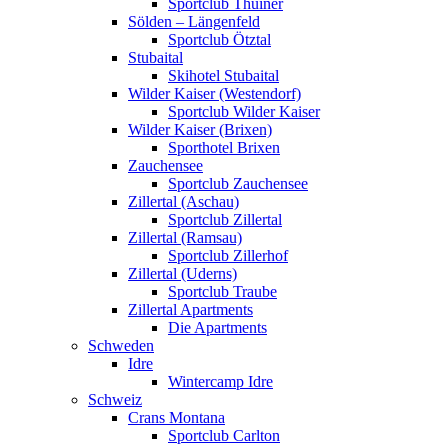
Sportclub Thuiner
Sölden – Längenfeld
Sportclub Ötztal
Stubaital
Skihotel Stubaital
Wilder Kaiser (Westendorf)
Sportclub Wilder Kaiser
Wilder Kaiser (Brixen)
Sporthotel Brixen
Zauchensee
Sportclub Zauchensee
Zillertal (Aschau)
Sportclub Zillertal
Zillertal (Ramsau)
Sportclub Zillerhof
Zillertal (Uderns)
Sportclub Traube
Zillertal Apartments
Die Apartments
Schweden
Idre
Wintercamp Idre
Schweiz
Crans Montana
Sportclub Carlton