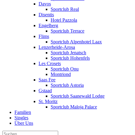
Davos
Sportclub Real
Disentis
Hotel Pazzola
Engelberg
Sportclub Terrace
Flims
Sportclub Alpenhotel Laax
Lenzerheide-Arosa
Sportclub Jenatsch
Sportclub Hohenfels
Les Crosets
Sportclub Onu
Montriond
Saas Fee
Sportclub Astoria
Gstaad
Sportclub Saanewald Lodge
St. Moritz
Sportclub Maloja Palace
Familien
Singles
Über Uns