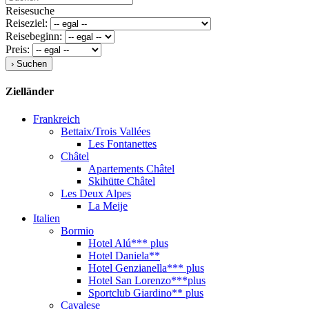
Reisesuche
Reiseziel:
Reisebeginn:
Preis:
Zielländer
Frankreich
Bettaix/Trois Vallées
Les Fontanettes
Châtel
Apartements Châtel
Skihütte Châtel
Les Deux Alpes
La Meije
Italien
Bormio
Hotel Alú*** plus
Hotel Daniela**
Hotel Genzianella*** plus
Hotel San Lorenzo***plus
Sportclub Giardino** plus
Cavalese