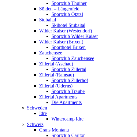
Sportclub Thuiner
Sölden – Längenfeld
Sportclub Ötztal
Stubaital
Skihotel Stubaital
Wilder Kaiser (Westendorf)
Sportclub Wilder Kaiser
Wilder Kaiser (Brixen)
Sporthotel Brixen
Zauchensee
Sportclub Zauchensee
Zillertal (Aschau)
Sportclub Zillertal
Zillertal (Ramsau)
Sportclub Zillerhof
Zillertal (Uderns)
Sportclub Traube
Zillertal Apartments
Die Apartments
Schweden
Idre
Wintercamp Idre
Schweiz
Crans Montana
Sportclub Carlton