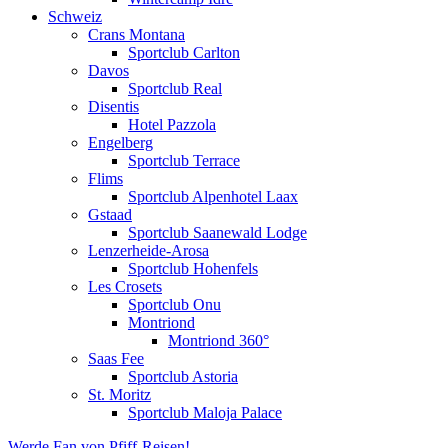
Schweiz
Crans Montana
Sportclub Carlton
Davos
Sportclub Real
Disentis
Hotel Pazzola
Engelberg
Sportclub Terrace
Flims
Sportclub Alpenhotel Laax
Gstaad
Sportclub Saanewald Lodge
Lenzerheide-Arosa
Sportclub Hohenfels
Les Crosets
Sportclub Onu
Montriond
Montriond 360°
Saas Fee
Sportclub Astoria
St. Moritz
Sportclub Maloja Palace
Werde Fan von Pfiff-Reisen!