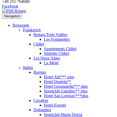
+49 251 764040
Facebook
Navigation
Reiseziele
Frankreich
Bettaix/Trois Vallées
Les Fontanettes
Châtel
Apartements Châtel
Skihütte Châtel
Les Deux Alpes
La Meije
Italien
Bormio
Hotel Alú*** plus
Hotel Daniela**
Hotel Genzianella*** plus
Sportclub Giardino** plus
Hotel San Lorenzo***plus
Cavalese
Hotel Eurotel
Dolomiten
Sportclub Maria Teresa