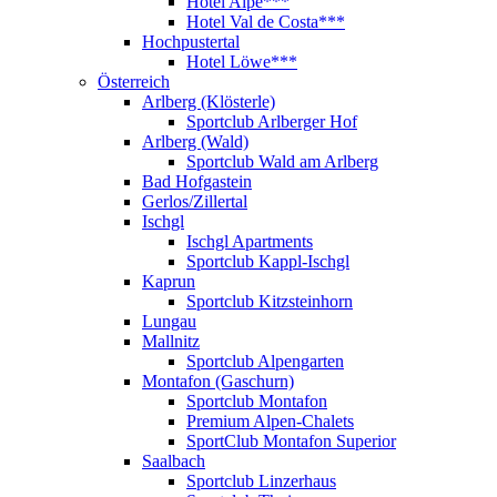
Hotel Alpe***
Hotel Val de Costa***
Hochpustertal
Hotel Löwe***
Österreich
Arlberg (Klösterle)
Sportclub Arlberger Hof
Arlberg (Wald)
Sportclub Wald am Arlberg
Bad Hofgastein
Gerlos/Zillertal
Ischgl
Ischgl Apartments
Sportclub Kappl-Ischgl
Kaprun
Sportclub Kitzsteinhorn
Lungau
Mallnitz
Sportclub Alpengarten
Montafon (Gaschurn)
Sportclub Montafon
Premium Alpen-Chalets
SportClub Montafon Superior
Saalbach
Sportclub Linzerhaus