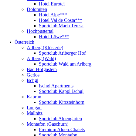
Hotel Eurotel
Dolomiten
Hotel Alpe***
Hotel Val de Costa***
Sportclub Maria Teresa
Hochpustertal
Hotel Löwe***
Österreich
Arlberg (Klösterle)
Sportclub Arlberger Hof
Arlberg (Wald)
Sportclub Wald am Arlberg
Bad Hofgastein
Gerlos
Ischgl
Ischgl Apartments
Sportclub Kappl-Ischgl
Kaprun
Sportclub Kitzsteinhorn
Lungau
Mallnitz
Sportclub Alpengarten
Montafon (Gaschurn)
Premium Alpen-Chalets
Sportclub Montafon