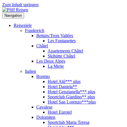
Zum Inhalt springen
Navigation
Reiseziele
Frankreich
Bettaix/Trois Vallées
Les Fontanettes
Châtel
Apartements Châtel
Skihütte Châtel
Les Deux Alpes
La Meije
Italien
Bormio
Hotel Alú*** plus
Hotel Daniela**
Hotel Genzianella*** plus
Sportclub Giardino** plus
Hotel San Lorenzo***plus
Cavalese
Hotel Eurotel
Dolomiten
Sportclub Maria Teresa