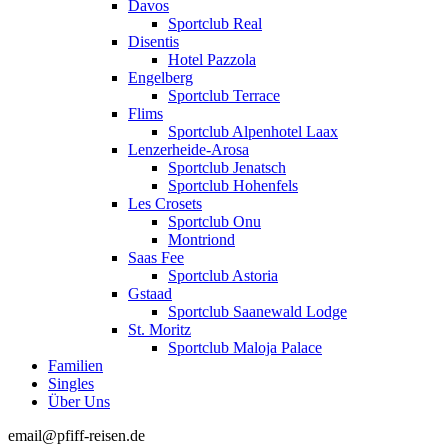
Davos
Sportclub Real
Disentis
Hotel Pazzola
Engelberg
Sportclub Terrace
Flims
Sportclub Alpenhotel Laax
Lenzerheide-Arosa
Sportclub Jenatsch
Sportclub Hohenfels
Les Crosets
Sportclub Onu
Montriond
Saas Fee
Sportclub Astoria
Gstaad
Sportclub Saanewald Lodge
St. Moritz
Sportclub Maloja Palace
Familien
Singles
Über Uns
email@pfiff-reisen.de