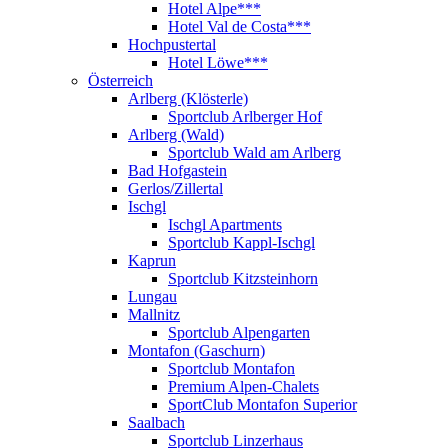
Hotel Alpe***
Hotel Val de Costa***
Hochpustertal
Hotel Löwe***
Österreich
Arlberg (Klösterle)
Sportclub Arlberger Hof
Arlberg (Wald)
Sportclub Wald am Arlberg
Bad Hofgastein
Gerlos/Zillertal
Ischgl
Ischgl Apartments
Sportclub Kappl-Ischgl
Kaprun
Sportclub Kitzsteinhorn
Lungau
Mallnitz
Sportclub Alpengarten
Montafon (Gaschurn)
Sportclub Montafon
Premium Alpen-Chalets
SportClub Montafon Superior
Saalbach
Sportclub Linzerhaus