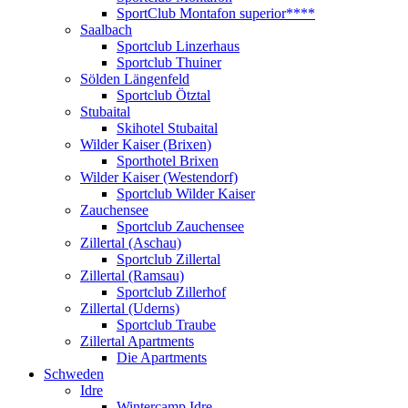
SportClub Montafon superior****
Saalbach
Sportclub Linzerhaus
Sportclub Thuiner
Sölden Längenfeld
Sportclub Ötztal
Stubaital
Skihotel Stubaital
Wilder Kaiser (Brixen)
Sporthotel Brixen
Wilder Kaiser (Westendorf)
Sportclub Wilder Kaiser
Zauchensee
Sportclub Zauchensee
Zillertal (Aschau)
Sportclub Zillertal
Zillertal (Ramsau)
Sportclub Zillerhof
Zillertal (Uderns)
Sportclub Traube
Zillertal Apartments
Die Apartments
Schweden
Idre
Wintercamp Idre