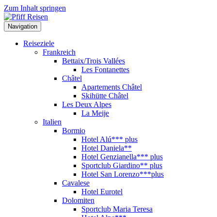
Zum Inhalt springen
Navigation
Reiseziele
Frankreich
Bettaix/Trois Vallées
Les Fontanettes
Châtel
Apartements Châtel
Skihütte Châtel
Les Deux Alpes
La Meije
Italien
Bormio
Hotel Alú*** plus
Hotel Daniela**
Hotel Genzianella*** plus
Sportclub Giardino** plus
Hotel San Lorenzo***plus
Cavalese
Hotel Eurotel
Dolomiten
Sportclub Maria Teresa