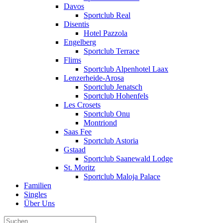
Davos
Sportclub Real
Disentis
Hotel Pazzola
Engelberg
Sportclub Terrace
Flims
Sportclub Alpenhotel Laax
Lenzerheide-Arosa
Sportclub Jenatsch
Sportclub Hohenfels
Les Crosets
Sportclub Onu
Montriond
Saas Fee
Sportclub Astoria
Gstaad
Sportclub Saanewald Lodge
St. Moritz
Sportclub Maloja Palace
Familien
Singles
Über Uns