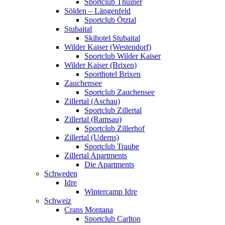
Sportclub Thuiner
Sölden – Längenfeld
Sportclub Ötztal
Stubaital
Skihotel Stubaital
Wilder Kaiser (Westendorf)
Sportclub Wilder Kaiser
Wilder Kaiser (Brixen)
Sporthotel Brixen
Zauchensee
Sportclub Zauchensee
Zillertal (Aschau)
Sportclub Zillertal
Zillertal (Ramsau)
Sportclub Zillerhof
Zillertal (Uderns)
Sportclub Traube
Zillertal Apartments
Die Apartments
Schweden
Idre
Wintercamp Idre
Schweiz
Crans Montana
Sportclub Carlton