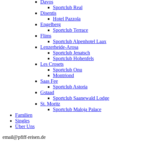
Davos
Sportclub Real
Disentis
Hotel Pazzola
Engelberg
Sportclub Terrace
Flims
Sportclub Alpenhotel Laax
Lenzerheide-Arosa
Sportclub Jenatsch
Sportclub Hohenfels
Les Crosets
Sportclub Onu
Montriond
Saas Fee
Sportclub Astoria
Gstaad
Sportclub Saanewald Lodge
St. Moritz
Sportclub Maloja Palace
Familien
Singles
Über Uns
email@pfiff-reisen.de