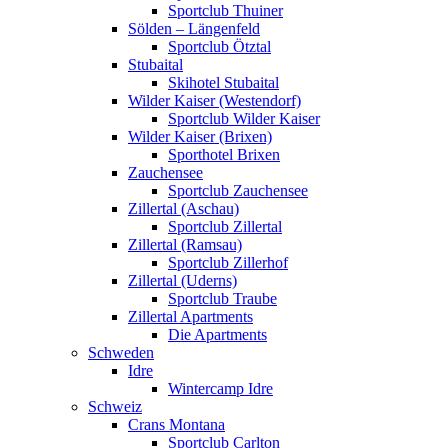
Sportclub Thuiner
Sölden – Längenfeld
Sportclub Ötztal
Stubaital
Skihotel Stubaital
Wilder Kaiser (Westendorf)
Sportclub Wilder Kaiser
Wilder Kaiser (Brixen)
Sporthotel Brixen
Zauchensee
Sportclub Zauchensee
Zillertal (Aschau)
Sportclub Zillertal
Zillertal (Ramsau)
Sportclub Zillerhof
Zillertal (Uderns)
Sportclub Traube
Zillertal Apartments
Die Apartments
Schweden
Idre
Wintercamp Idre
Schweiz
Crans Montana
Sportclub Carlton