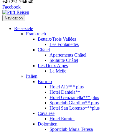
+49 251 764040
Facebook
Navigation
Reiseziele
Frankreich
Bettaix/Trois Vallées
Les Fontanettes
Châtel
Apartements Châtel
Skihütte Châtel
Les Deux Alpes
La Meije
Italien
Bormio
Hotel Alú*** plus
Hotel Daniela**
Hotel Genzianella*** plus
Sportclub Giardino** plus
Hotel San Lorenzo***plus
Cavalese
Hotel Eurotel
Dolomiten
Sportclub Maria Teresa