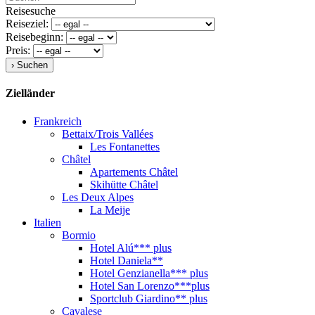
Reisesuche
Reiseziel:
Reisebeginn:
Preis:
Zielländer
Frankreich
Bettaix/Trois Vallées
Les Fontanettes
Châtel
Apartements Châtel
Skihütte Châtel
Les Deux Alpes
La Meije
Italien
Bormio
Hotel Alú*** plus
Hotel Daniela**
Hotel Genzianella*** plus
Hotel San Lorenzo***plus
Sportclub Giardino** plus
Cavalese