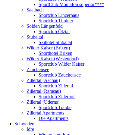
SportClub Montafon superior****
Saalbach
Sportclub Linzerhaus
Sportclub Thuiner
Sölden Längenfeld
Sportclub Ötztal
Stubaital
Skihotel Stubaital
Wilder Kaiser (Brixen)
Sporthotel Brixen
Wilder Kaiser (Westendorf)
Sportclub Wilder Kaiser
Zauchensee
Sportclub Zauchensee
Zillertal (Aschau)
Sportclub Zillertal
Zillertal (Ramsau)
Sportclub Zillerhof
Zillertal (Uderns)
Sportclub Traube
Zillertal Apartments
Die Apartments
Schweden
Idre
Wintercamp Idre