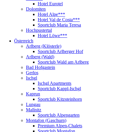
Hotel Eurotel
Dolomiten
Hotel Alpe***
Hotel Val de Costa***
Sportclub Maria Teresa
Hochpustertal
Hotel Löwe***
Österreich
Arlberg (Klösterle)
Sportclub Arlberger Hof
Arlberg (Wald)
Sportclub Wald am Arlberg
Bad Hofgastein
Gerlos
Ischgl
Ischgl Apartments
Sportclub Kappl-Ischgl
Kaprun
Sportclub Kitzsteinhorn
Lungau
Mallnitz
Sportclub Alpengarten
Montafon (Gaschurn)
Premium Alpen-Chalets
Sportclub Montafon