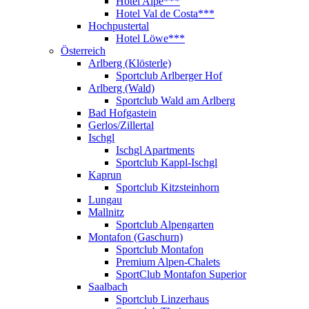
Hotel Alpe***
Hotel Val de Costa***
Hochpustertal
Hotel Löwe***
Österreich
Arlberg (Klösterle)
Sportclub Arlberger Hof
Arlberg (Wald)
Sportclub Wald am Arlberg
Bad Hofgastein
Gerlos/Zillertal
Ischgl
Ischgl Apartments
Sportclub Kappl-Ischgl
Kaprun
Sportclub Kitzsteinhorn
Lungau
Mallnitz
Sportclub Alpengarten
Montafon (Gaschurn)
Sportclub Montafon
Premium Alpen-Chalets
SportClub Montafon Superior
Saalbach
Sportclub Linzerhaus