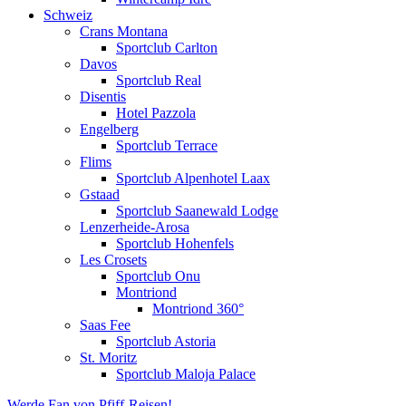
Schweiz
Crans Montana
Sportclub Carlton
Davos
Sportclub Real
Disentis
Hotel Pazzola
Engelberg
Sportclub Terrace
Flims
Sportclub Alpenhotel Laax
Gstaad
Sportclub Saanewald Lodge
Lenzerheide-Arosa
Sportclub Hohenfels
Les Crosets
Sportclub Onu
Montriond
Montriond 360°
Saas Fee
Sportclub Astoria
St. Moritz
Sportclub Maloja Palace
Werde Fan von Pfiff-Reisen!