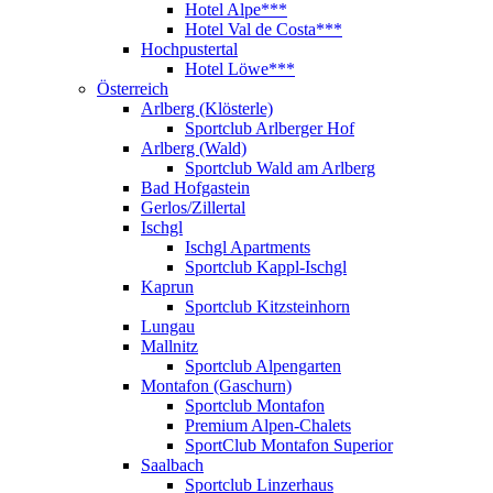
Hotel Alpe***
Hotel Val de Costa***
Hochpustertal
Hotel Löwe***
Österreich
Arlberg (Klösterle)
Sportclub Arlberger Hof
Arlberg (Wald)
Sportclub Wald am Arlberg
Bad Hofgastein
Gerlos/Zillertal
Ischgl
Ischgl Apartments
Sportclub Kappl-Ischgl
Kaprun
Sportclub Kitzsteinhorn
Lungau
Mallnitz
Sportclub Alpengarten
Montafon (Gaschurn)
Sportclub Montafon
Premium Alpen-Chalets
SportClub Montafon Superior
Saalbach
Sportclub Linzerhaus