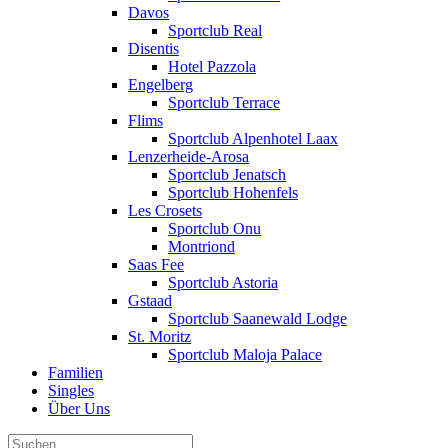
Davos
Sportclub Real
Disentis
Hotel Pazzola
Engelberg
Sportclub Terrace
Flims
Sportclub Alpenhotel Laax
Lenzerheide-Arosa
Sportclub Jenatsch
Sportclub Hohenfels
Les Crosets
Sportclub Onu
Montriond
Saas Fee
Sportclub Astoria
Gstaad
Sportclub Saanewald Lodge
St. Moritz
Sportclub Maloja Palace
Familien
Singles
Über Uns