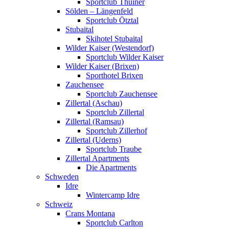
Sportclub Thuiner
Sölden – Längenfeld
Sportclub Ötztal
Stubaital
Skihotel Stubaital
Wilder Kaiser (Westendorf)
Sportclub Wilder Kaiser
Wilder Kaiser (Brixen)
Sporthotel Brixen
Zauchensee
Sportclub Zauchensee
Zillertal (Aschau)
Sportclub Zillertal
Zillertal (Ramsau)
Sportclub Zillerhof
Zillertal (Uderns)
Sportclub Traube
Zillertal Apartments
Die Apartments
Schweden
Idre
Wintercamp Idre
Schweiz
Crans Montana
Sportclub Carlton