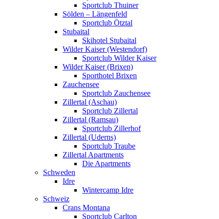
Sportclub Thuiner
Sölden – Längenfeld
Sportclub Ötztal
Stubaital
Skihotel Stubaital
Wilder Kaiser (Westendorf)
Sportclub Wilder Kaiser
Wilder Kaiser (Brixen)
Sporthotel Brixen
Zauchensee
Sportclub Zauchensee
Zillertal (Aschau)
Sportclub Zillertal
Zillertal (Ramsau)
Sportclub Zillerhof
Zillertal (Uderns)
Sportclub Traube
Zillertal Apartments
Die Apartments
Schweden
Idre
Wintercamp Idre
Schweiz
Crans Montana
Sportclub Carlton