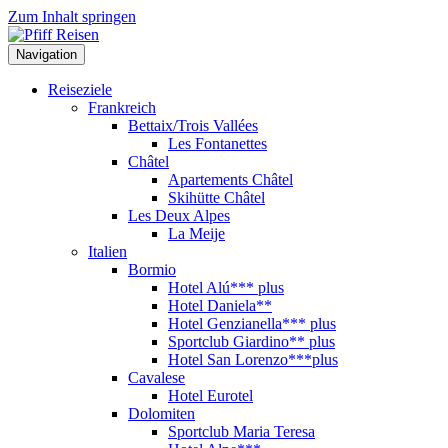
Zum Inhalt springen
Navigation
Reiseziele
Frankreich
Bettaix/Trois Vallées
Les Fontanettes
Châtel
Apartements Châtel
Skihütte Châtel
Les Deux Alpes
La Meije
Italien
Bormio
Hotel Alú*** plus
Hotel Daniela**
Hotel Genzianella*** plus
Sportclub Giardino** plus
Hotel San Lorenzo***plus
Cavalese
Hotel Eurotel
Dolomiten
Sportclub Maria Teresa