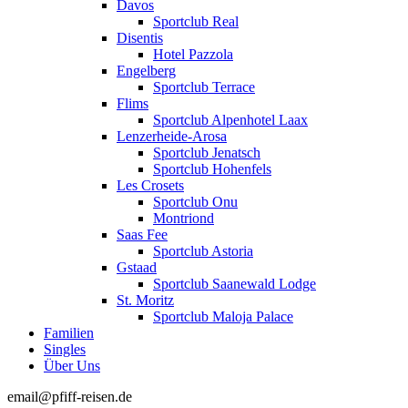
Davos
Sportclub Real
Disentis
Hotel Pazzola
Engelberg
Sportclub Terrace
Flims
Sportclub Alpenhotel Laax
Lenzerheide-Arosa
Sportclub Jenatsch
Sportclub Hohenfels
Les Crosets
Sportclub Onu
Montriond
Saas Fee
Sportclub Astoria
Gstaad
Sportclub Saanewald Lodge
St. Moritz
Sportclub Maloja Palace
Familien
Singles
Über Uns
email@pfiff-reisen.de