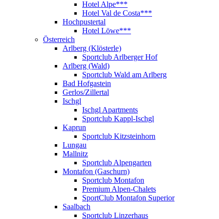
Hotel Alpe***
Hotel Val de Costa***
Hochpustertal
Hotel Löwe***
Österreich
Arlberg (Klösterle)
Sportclub Arlberger Hof
Arlberg (Wald)
Sportclub Wald am Arlberg
Bad Hofgastein
Gerlos/Zillertal
Ischgl
Ischgl Apartments
Sportclub Kappl-Ischgl
Kaprun
Sportclub Kitzsteinhorn
Lungau
Mallnitz
Sportclub Alpengarten
Montafon (Gaschurn)
Sportclub Montafon
Premium Alpen-Chalets
SportClub Montafon Superior
Saalbach
Sportclub Linzerhaus