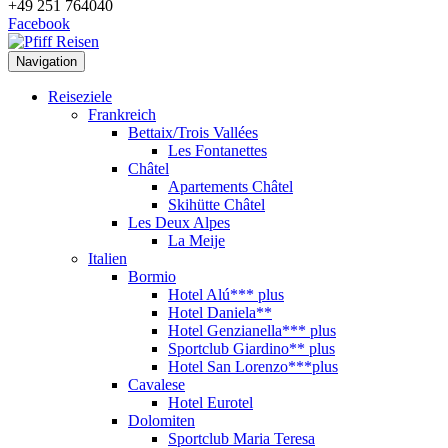
+49 251 764040
Facebook
Navigation
Reiseziele
Frankreich
Bettaix/Trois Vallées
Les Fontanettes
Châtel
Apartements Châtel
Skihütte Châtel
Les Deux Alpes
La Meije
Italien
Bormio
Hotel Alú*** plus
Hotel Daniela**
Hotel Genzianella*** plus
Sportclub Giardino** plus
Hotel San Lorenzo***plus
Cavalese
Hotel Eurotel
Dolomiten
Sportclub Maria Teresa