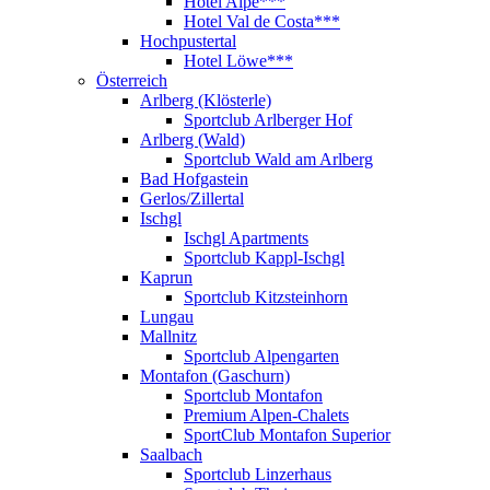
Hotel Alpe***
Hotel Val de Costa***
Hochpustertal
Hotel Löwe***
Österreich
Arlberg (Klösterle)
Sportclub Arlberger Hof
Arlberg (Wald)
Sportclub Wald am Arlberg
Bad Hofgastein
Gerlos/Zillertal
Ischgl
Ischgl Apartments
Sportclub Kappl-Ischgl
Kaprun
Sportclub Kitzsteinhorn
Lungau
Mallnitz
Sportclub Alpengarten
Montafon (Gaschurn)
Sportclub Montafon
Premium Alpen-Chalets
SportClub Montafon Superior
Saalbach
Sportclub Linzerhaus